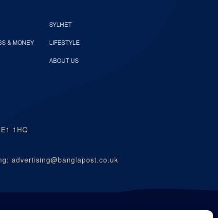
SYLHET
SS & MONEY
LIFESTYLE
ABOUT US
n E1 1HQ
g: advertising@banglapost.co.uk