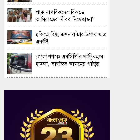
সফলভাবে অনুষ্ঠিত হলো ওপেন ডে
ও এক্সিবিশন
পাক নাগরিকদের বিরুদ্ধে
আমিরাতের ‘নীরব নিষেধাজ্ঞা’
হুকিতে বিশ্ব, এখন বাঁচার উপায় মাত্র
একটি!
গোলাপগঞ্জে এনসিপি’র গাড়িবহরে
হামলা, সারজিস আলমের গাড়ির
গ্লাস ভাঙচুর