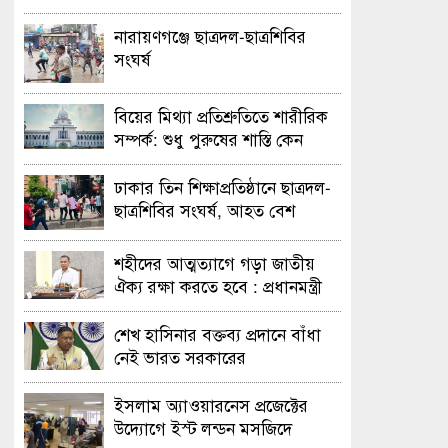
নারায়ণগঞ্জে ছাত্রদল-ছাত্রশিবির
সংঘর্ষ
বিয়ের মিথ্যা প্রতিশ্রুতিতে শারীরিক
সম্পর্ক: শুধু পুরুষের শাস্তি কেন
অবৈধ নয় জানতে চেয়ে হাইকোর্টের
রুল
ঢাকার তিন শিক্ষাপ্রতিষ্ঠানে ছাত্রদল-
ছাত্রশিবির সংঘর্ষ, আহত বেশ
কয়েকজন
শহীদের আত্মত্যাগে গড়া জাতীয়
ঐক্য রক্ষা করতে হবে : প্রধানমন্ত্রী
শেখ হাসিনার বক্তব্য প্রদানে বাঁধা
নেই ভারত সরকারের
ইসলাম অ্যাওয়ারনেস প্রজেক্টের
উদ্যোগে ইস্ট লন্ডন মসজিদে