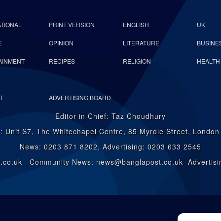
ATIONAL
PRINT VERSION
ENGLISH
UK
E
OPINION
LITERATURE
BUSINE
AINMENT
RECIPES
RELIGION
HEALTH
T
ADVERTISING BOARD
Editor in Chief: Taz Choudhury
: Unit S7, The Whitechapel Centre, 85 Myrdle Street, Londo
News: 0203 871 8202, Advertising: 0203 633 2545
st.co.uk Community News: news@banglapost.co.uk Advertisin