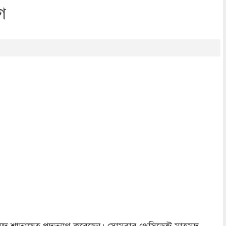
াগ
dly
re
হাম্মদ শাতায়েহ পদত্যাগ করেছেন। সোমবার প্রেসিডেন্ট মাহমুদ