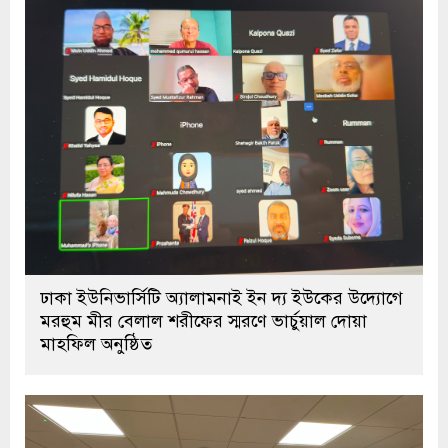
ঢাকা ইউনিভার্সিটি অ্যালামনাই ইন দ্য ইউকের উদ্যোগে
মরহুম মীর বেলাল শরীফের স্মরণে ভার্চুয়াল দোয়া
মাহফিল অনুষ্ঠিত