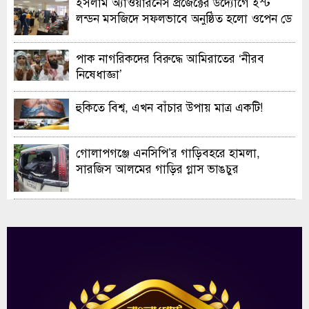
ইসলাম অ্যাওয়ারনেস প্রজেক্টের উদ্যোগে ইস্ট
লন্ডন মসজিদে সফলভাবে অনুষ্ঠিত হলো ওপেন ডে
ও এক্সিবিশন
পাক নাগরিকদের বিরুদ্ধে আমিরাতের ‘নীরব
নিষেধাজ্ঞা’
হুকিতে বিশ্ব, এখন বাঁচার উপায় মাত্র একটি!
গোলাপগঞ্জে এনসিপি’র গাড়িবহরে হামলা,
সারজিস আলমের গাড়ির গ্লাস ভাঙচুর