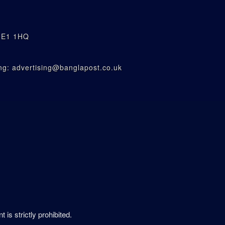
n E1 1HQ
g: advertising@banglapost.co.uk
is strictly prohibited.