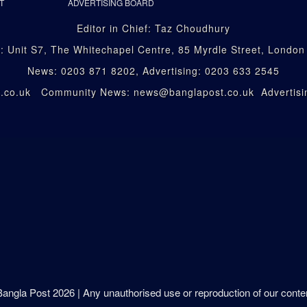
T
ADVERTISING BOARD
Editor in Chief: Taz Choudhury
: Unit S7, The Whitechapel Centre, 85 Myrdle Street, Londo
News: 0203 871 8202, Advertising: 0203 633 2545
st.co.uk Community News: news@banglapost.co.uk Advertisin
 Bangla Post
2026
| Any unauthorised use or reproduction of our content 