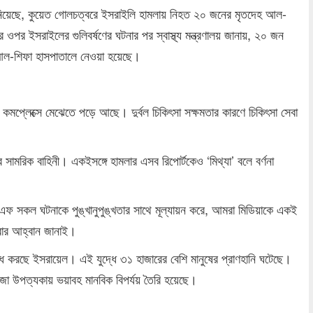
া জানিয়েছে, কুয়েত গোলচত্বরে ইসরাইলি হামলায় নিহত ২০ জনের মৃতদেহ আল-
 ওপর ইসরাইলের গুলিবর্ষণের ঘটনার পর স্বাস্থ্য মন্ত্রণালয় জানায়, ২০ জন
আল-শিফা হাসপাতালে নেওয়া হয়েছে।
মপ্লেক্সে মেঝেতে পড়ে আছে। দুর্বল চিকিৎসা সক্ষমতার কারণে চিকিৎসা সেবা
 সামরিক বাহিনী। একইসঙ্গে হামলার এসব রিপোর্টকেও ‘মিথ্যা’ বলে বর্ণনা
এফ সকল ঘটনাকে পুঙ্খানুপুঙ্খতার সাথে মূল্যায়ন করে, আমরা মিডিয়াকে একই
করার আহ্বান জানাই।
দ্ধ করছে ইসরায়েল। এই যুদ্ধে ৩১ হাজারের বেশি মানুষের প্রাণহানি ঘটেছে।
 গাজা উপত্যকায় ভয়াবহ মানবিক বিপর্যয় তৈরি হয়েছে।