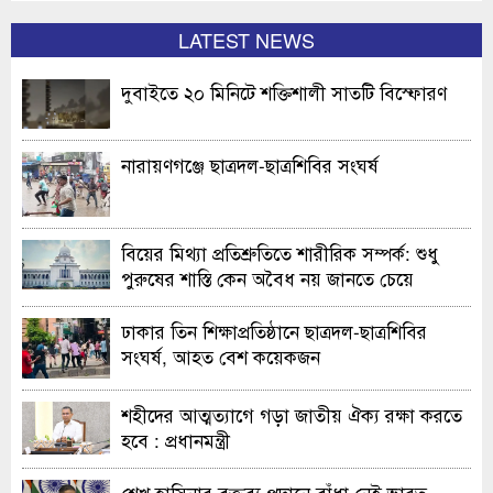
LATEST NEWS
দুবাইতে ২০ মিনিটে শক্তিশালী সাতটি বিস্ফোরণ
নারায়ণগঞ্জে ছাত্রদল-ছাত্রশিবির সংঘর্ষ
বিয়ের মিথ্যা প্রতিশ্রুতিতে শারীরিক সম্পর্ক: শুধু
পুরুষের শাস্তি কেন অবৈধ নয় জানতে চেয়ে
হাইকোর্টের রুল
ঢাকার তিন শিক্ষাপ্রতিষ্ঠানে ছাত্রদল-ছাত্রশিবির
সংঘর্ষ, আহত বেশ কয়েকজন
শহীদের আত্মত্যাগে গড়া জাতীয় ঐক্য রক্ষা করতে
হবে : প্রধানমন্ত্রী
শেখ হাসিনার বক্তব্য প্রদানে বাঁধা নেই ভারত