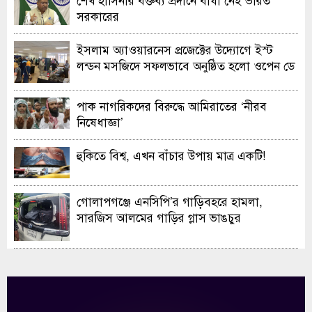
সরকারের
ইসলাম অ্যাওয়ারনেস প্রজেক্টের উদ্যোগে ইস্ট
লন্ডন মসজিদে সফলভাবে অনুষ্ঠিত হলো ওপেন ডে
ও এক্সিবিশন
পাক নাগরিকদের বিরুদ্ধে আমিরাতের ‘নীরব
নিষেধাজ্ঞা’
হুকিতে বিশ্ব, এখন বাঁচার উপায় মাত্র একটি!
গোলাপগঞ্জে এনসিপি’র গাড়িবহরে হামলা,
সারজিস আলমের গাড়ির গ্লাস ভাঙচুর