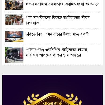
লন্ডন মসজিদে সফলভাবে অনুষ্ঠিত হলো ওপেন ডে
ও এক্সিবিশন
পাক নাগরিকদের বিরুদ্ধে আমিরাতের ‘নীরব
নিষেধাজ্ঞা’
হুকিতে বিশ্ব, এখন বাঁচার উপায় মাত্র একটি!
গোলাপগঞ্জে এনসিপি’র গাড়িবহরে হামলা,
সারজিস আলমের গাড়ির গ্লাস ভাঙচুর