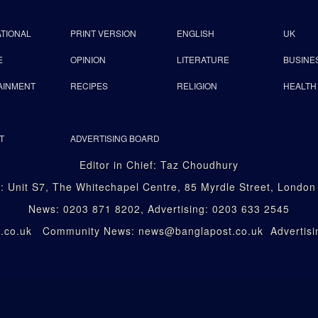
ATIONAL
PRINT VERSION
ENGLISH
UK
E
OPINION
LITERATURE
BUSINE
AINMENT
RECIPES
RELIGION
HEALTH
T
ADVERTISING BOARD
Editor in Chief: Taz Choudhury
: Unit S7, The Whitechapel Centre, 85 Myrdle Street, Londo
News: 0203 871 8202, Advertising: 0203 633 2545
st.co.uk Community News: news@banglapost.co.uk Advertisin