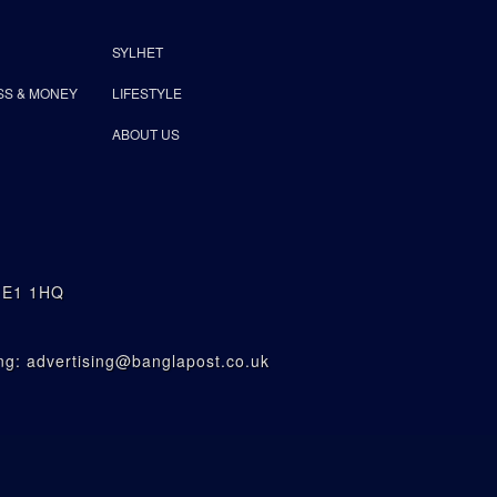
SYLHET
SS & MONEY
LIFESTYLE
ABOUT US
n E1 1HQ
g: advertising@banglapost.co.uk