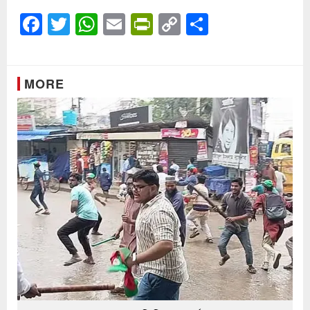
Facebook
Twitter
WhatsApp
Email
PrintFriendly
Copy
Share
Link
MORE