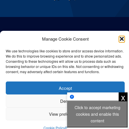
Manage Cookie Consent
We use technologies like cookies to store and/or access device information.
We do this to improve browsing experience and to show personalized ads.
Consenting to these technologies will allow us to process data such as
browsing behavior or unique IDs on this site. Not consenting or withdrawing
consent, may adversely affect certain features and functions.
© All rights reserved Bangla Post
2026
| Any unauthorised use or
Accept
reproduction of our content is strictly prohibited.
x
Deny
Click to accept marketing
Privacy Policy
Cookie Policy
View preferences
cookies and enable this
content
Cookie Policy
Privacy Policy