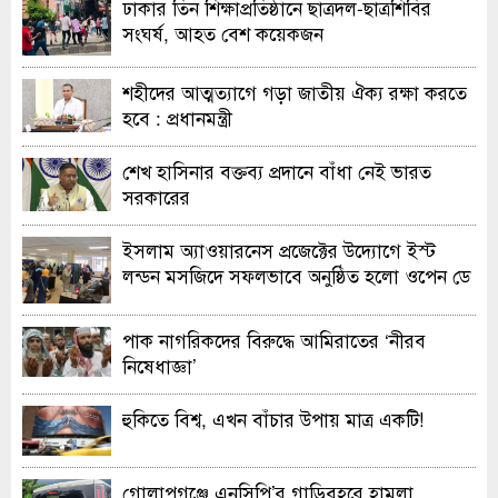
ঢাকার তিন শিক্ষাপ্রতিষ্ঠানে ছাত্রদল-ছাত্রশিবির
সংঘর্ষ, আহত বেশ কয়েকজন
শহীদের আত্মত্যাগে গড়া জাতীয় ঐক্য রক্ষা করতে
হবে : প্রধানমন্ত্রী
শেখ হাসিনার বক্তব্য প্রদানে বাঁধা নেই ভারত
সরকারের
ইসলাম অ্যাওয়ারনেস প্রজেক্টের উদ্যোগে ইস্ট
লন্ডন মসজিদে সফলভাবে অনুষ্ঠিত হলো ওপেন ডে
ও এক্সিবিশন
পাক নাগরিকদের বিরুদ্ধে আমিরাতের ‘নীরব
নিষেধাজ্ঞা’
হুকিতে বিশ্ব, এখন বাঁচার উপায় মাত্র একটি!
গোলাপগঞ্জে এনসিপি’র গাড়িবহরে হামলা,