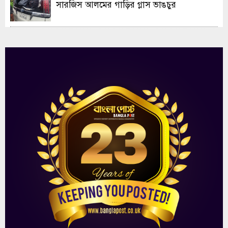
সারজিস আলমের গাড়ির গ্লাস ভাঙচুর