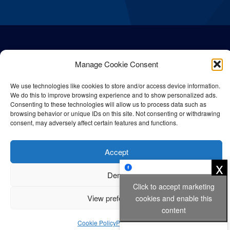
Manage Cookie Consent
We use technologies like cookies to store and/or access device information.
We do this to improve browsing experience and to show personalized ads.
Consenting to these technologies will allow us to process data such as
browsing behavior or unique IDs on this site. Not consenting or withdrawing
consent, may adversely affect certain features and functions.
© All rights reserved Bangla Post
2026
| Any unauthorised use or
Accept
reproduction of our content is strictly prohibited.
x
Deny
Click to accept marketing
Privacy Policy
Cookie Policy
View preferences
cookies and enable this
content
Cookie Policy
Privacy Policy