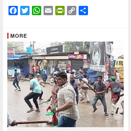
Facebook
Twitter
WhatsApp
Email
PrintFriendly
Copy
Share
Link
MORE