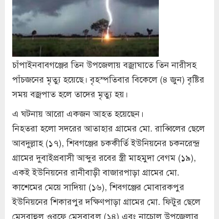
চাঁপাইনবাবগঞ্জের তিন উপজেলায় বজ্রাঘাতে তিন নারীসহ
পাঁচজনের মৃত্যু হয়েছে। বৃহস্পতিবার বিকেলে (৪ জুন) বৃষ্টির
সময় বজ্রপাত হলে তাদের মৃত্যু হয়।
এ ঘটনায় আরো একজন আহত হয়েছেন।
নিহতরা হলো সদরের আতাহার গ্রামের মো. রাব্বিলের ছেলে
আবদুল্লাহ (১৭), শিবগঞ্জের চককীর্তি ইউনিয়নের চকনরেন্দ্র
গ্রামের দুবাইপ্রবাসী আব্দুর রবের স্ত্রী মাহমুদা বেগম (১৯),
একই ইউনিয়নের রানীবাড়ী বাজারপাড়া গ্রামের মো.
কাশেমের মেয়ে সাদিয়া (১৬), শিবগঞ্জের মোবারকপুর
ইউনিয়নের শিকারপুর দক্ষিণপাড়া গ্রামের মো. ফিটুর ছেলে
মেসবাহুল ওরফে মেসবাবুল (১৪) এবং নাচোল উপজেলার