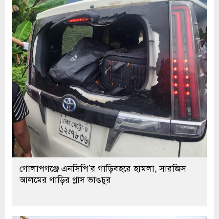
গোলাপগঞ্জে এনসিপি’র গাড়িবহরে হামলা, সারজিস
আলমের গাড়ির গ্লাস ভাঙচুর