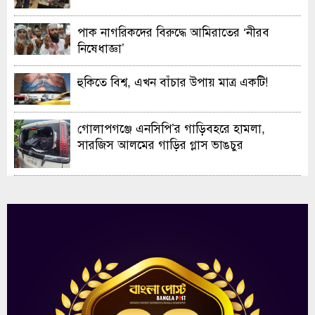
ও এক্সিবিশন
পাক নাগরিকদের বিরুদ্ধে আমিরাতের ‘নীরব
নিষেধাজ্ঞা’
হুকিতে বিশ্ব, এখন বাঁচার উপায় মাত্র একটি!
গোলাপগঞ্জে এনসিপি’র গাড়িবহরে হামলা,
সারজিস আলমের গাড়ির গ্লাস ভাঙচুর