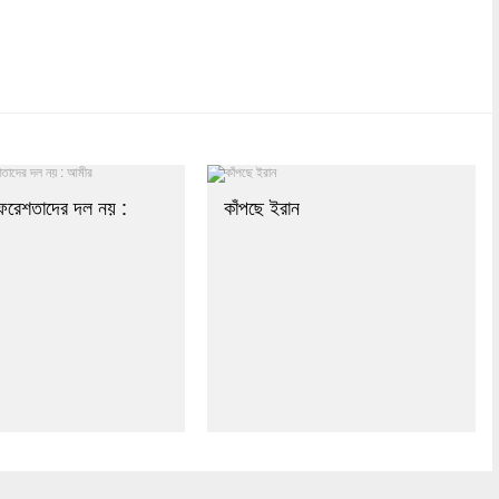
dly
re
ফেরেশতাদের দল নয় :
কাঁপছে ইরান