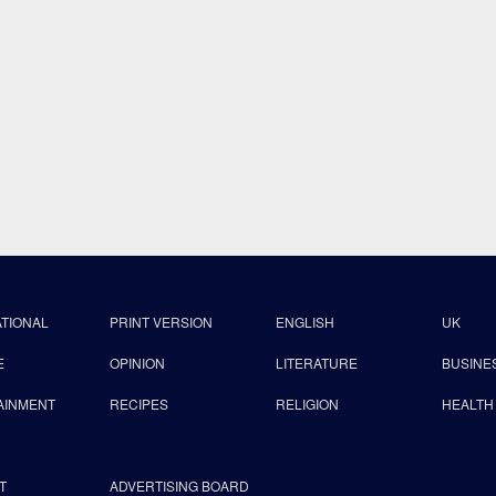
ATIONAL
PRINT VERSION
ENGLISH
UK
E
OPINION
LITERATURE
BUSINE
AINMENT
RECIPES
RELIGION
HEALTH
T
ADVERTISING BOARD