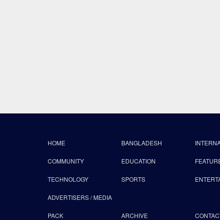
HOME
BANGLADESH
INTERN
COMMUNITY
EDUCATION
FEATUR
TECHNOLOGY
SPORTS
ENTERT
ADVERTISERS / MEDIA
PACK
ARCHIVE
CONTAC