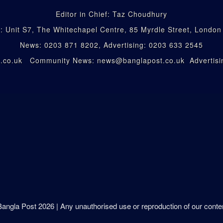
Editor in Chief: Taz Choudhury
: Unit S7, The Whitechapel Centre, 85 Myrdle Street, Londo
News: 0203 871 8202, Advertising: 0203 633 2545
st.co.uk Community News: news@banglapost.co.uk Advertisin
 Bangla Post
2026
| Any unauthorised use or reproduction of our content 