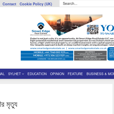
Contact
Cookie Policy (UK)
NAL
SYLHET
EDUCATION
OPINION
FEATURE
BUSINESS & MO
র মৃত্যু