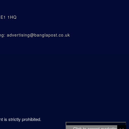
n E1 1HQ
g: advertising@banglapost.co.uk
is strictly prohibited.
Click to accept marketing