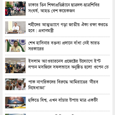
ঢাকার তিন শিক্ষাপ্রতিষ্ঠানে ছাত্রদল-ছাত্রশিবির
সংঘর্ষ, আহত বেশ কয়েকজন
শহীদের আত্মত্যাগে গড়া জাতীয় ঐক্য রক্ষা করতে
হবে : প্রধানমন্ত্রী
শেখ হাসিনার বক্তব্য প্রদানে বাঁধা নেই ভারত
সরকারের
ইসলাম অ্যাওয়ারনেস প্রজেক্টের উদ্যোগে ইস্ট
লন্ডন মসজিদে সফলভাবে অনুষ্ঠিত হলো ওপেন ডে
ও এক্সিবিশন
পাক নাগরিকদের বিরুদ্ধে আমিরাতের ‘নীরব
নিষেধাজ্ঞা’
হুকিতে বিশ্ব, এখন বাঁচার উপায় মাত্র একটি!