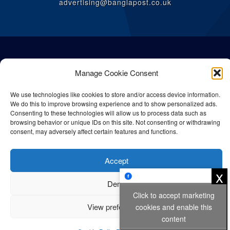
advertising@banglapost.co.uk
Manage Cookie Consent
We use technologies like cookies to store and/or access device information.
We do this to improve browsing experience and to show personalized ads.
Consenting to these technologies will allow us to process data such as
browsing behavior or unique IDs on this site. Not consenting or withdrawing
consent, may adversely affect certain features and functions.
© All rights reserved Bangla Post
2026
| Any unauthorised use or
Accept
reproduction of our content is strictly prohibited.
x
Deny
Click to accept marketing
Privacy Policy
Cookie Policy
View preferences
cookies and enable this
content