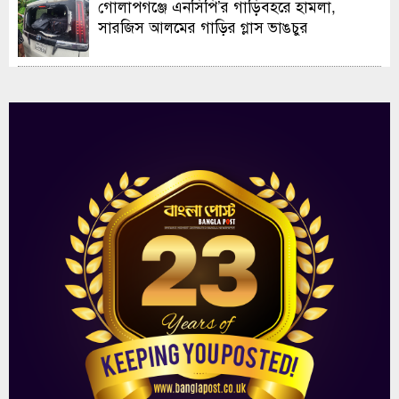
গোলাপগঞ্জে এনসিপি’র গাড়িবহরে হামলা,
সারজিস আলমের গাড়ির গ্লাস ভাঙচুর