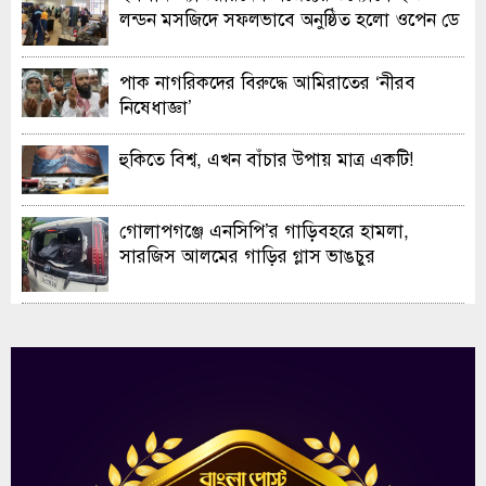
লন্ডন মসজিদে সফলভাবে অনুষ্ঠিত হলো ওপেন ডে
ও এক্সিবিশন
পাক নাগরিকদের বিরুদ্ধে আমিরাতের ‘নীরব
নিষেধাজ্ঞা’
হুকিতে বিশ্ব, এখন বাঁচার উপায় মাত্র একটি!
গোলাপগঞ্জে এনসিপি’র গাড়িবহরে হামলা,
সারজিস আলমের গাড়ির গ্লাস ভাঙচুর