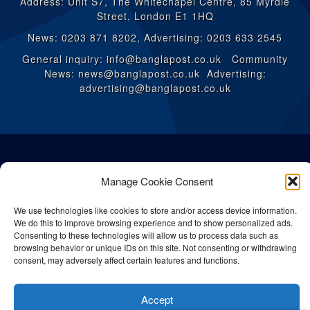
Address: Unit S7, The Whitechapel Centre, 85 Myrdle
Street, London E1 1HQ
News: 0203 871 8202, Advertising: 0203 633 2545
General inquiry: info@banglapost.co.uk Community
News: news@banglapost.co.uk Advertising:
advertising@banglapost.co.uk
Manage Cookie Consent
We use technologies like cookies to store and/or access device information.
We do this to improve browsing experience and to show personalized ads.
Consenting to these technologies will allow us to process data such as
browsing behavior or unique IDs on this site. Not consenting or withdrawing
consent, may adversely affect certain features and functions.
© All rights reserved Bangla Post
2026
| Any unauthorised use or
Accept
reproduction of our content is strictly prohibited.