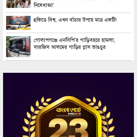
নিষেধাজ্ঞা’
হুকিতে বিশ্ব, এখন বাঁচার উপায় মাত্র একটি!
গোলাপগঞ্জে এনসিপি’র গাড়িবহরে হামলা,
সারজিস আলমের গাড়ির গ্লাস ভাঙচুর