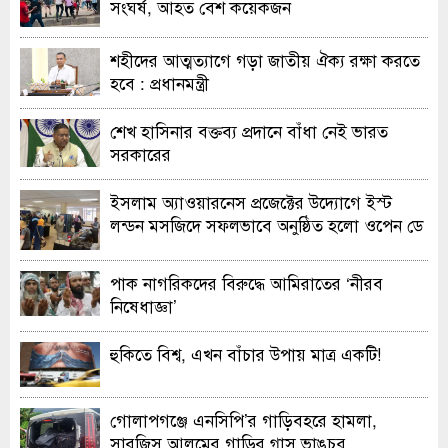
সংঘর্ষ, আহত বেশ কয়েকজন
শহীদের আত্মত্যাগে গড়া জাতীয় ঐক্য রক্ষা করতে
হবে : প্রধানমন্ত্রী
শেখ হাসিনার বক্তব্য প্রদানে বাঁধা নেই ভারত
সরকারের
ইসলাম অ্যাওয়ারনেস প্রজেক্টের উদ্যোগে ইস্ট
লন্ডন মসজিদে সফলভাবে অনুষ্ঠিত হলো ওপেন ডে
ও এক্সিবিশন
পাক নাগরিকদের বিরুদ্ধে আমিরাতের ‘নীরব
নিষেধাজ্ঞা’
হুকিতে বিশ্ব, এখন বাঁচার উপায় মাত্র একটি!
গোলাপগঞ্জে এনসিপি’র গাড়িবহরে হামলা,
সারজিস আলমের গাড়ির গ্লাস ভাঙচুর