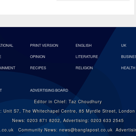
ATIONAL
PRINT VERSION
ENGLISH
UK
E
OPINION
LITERATURE
BUSINE
AINMENT
RECIPES
RELIGION
HEALTH
T
ADVERTISING BOARD
Editor in Chief: Taz Choudhury
: Unit S7, The Whitechapel Centre, 85 Myrdle Street, Londo
News: 0203 871 8202, Advertising: 0203 633 2545
st.co.uk Community News: news@banglapost.co.uk Advertisin