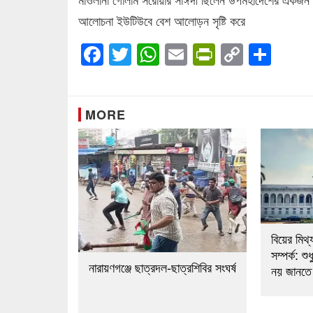
আলোচনা ইউটিউবে বেশ আলোড়ন সৃষ্টি করে
Facebook
Twitter
WhatsApp
Email
PrintFrien
Copy
Sha
Link
MORE
বিয়ের মিথ্
সম্পর্ক: শ
নারায়ণগঞ্জে ছাত্রদল-ছাত্রশিবির সংঘর্ষ
নয় জানতে 