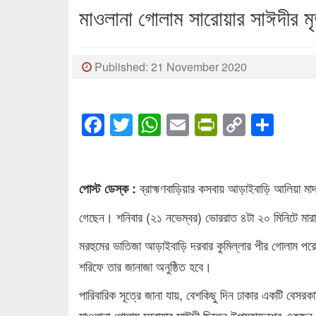
মাওলানা গোলাম সারোয়ার সাঈদীর মৃত
Published: 21 November 2020
Facebook
Twitter
WhatsApp
Email
PrintFrien
Copy
Sha
Link
ব্রাহ্মণবাড়িয়ার কসবায় আড়াইবাড়ি আলিয়া মাদ
পোস্ট ডেস্ক :
গেছেন। শনিবার (২১ নভেম্বর) ভোররাত ৪টা ২০ মিনিটে মার
মরহুমের ভাতিজা আড়াইবাড়ি দরবার কুমিল্লার পীর গোলাম প
শরিফে তার জানাজা অনুষ্ঠিত হবে।
পারিবারিক সূত্রে জানা যায়, বেশকিছু দিন ঢাকার একটি বেসরক
মাওলানা গোলাম সরোয়ার সাঈদী ছিলেন উপমহাদেশের একজন ব