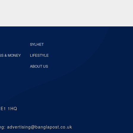
SYLHET
SS & MONEY
LIFESTYLE
ABOUT US
n E1 1HQ
g: advertising@banglapost.co.uk