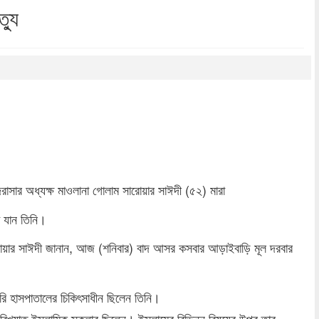
্যু
dly
re
রাসার অধ্যক্ষ মাওলানা গোলাম সারোয়ার সাঈদী (৫২) মারা
া যান তিনি।
রোয়ার সাঈদী জানান, আজ (শনিবার) বাদ আসর কসবার আড়াইবাড়ি মূল দরবার
ারি হাসপাতালের চিকিৎসাধীন ছিলেন তিনি।
িখ্যাত ইসলামিক স্কলার ছিলেন। ইসলামের বিভিন্ন বিষয়ের উপর তার