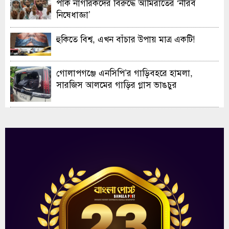
পাক নাগরিকদের বিরুদ্ধে আমিরাতের ‘নীরব
নিষেধাজ্ঞা’
হুকিতে বিশ্ব, এখন বাঁচার উপায় মাত্র একটি!
গোলাপগঞ্জে এনসিপি’র গাড়িবহরে হামলা,
সারজিস আলমের গাড়ির গ্লাস ভাঙচুর