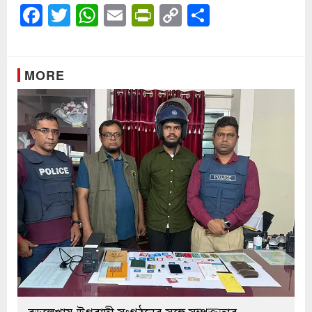
Facebook
Twitter
WhatsApp
Email
PrintFriendly
Copy
Share
Link
MORE
বড়লেখায় উগ্রবাদী সংগঠনের সঙ্গে সম্পৃক্ততার