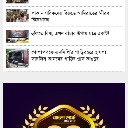
ও এক্সিবিশন
পাক নাগরিকদের বিরুদ্ধে আমিরাতের ‘নীরব
নিষেধাজ্ঞা’
হুকিতে বিশ্ব, এখন বাঁচার উপায় মাত্র একটি!
গোলাপগঞ্জে এনসিপি’র গাড়িবহরে হামলা,
সারজিস আলমের গাড়ির গ্লাস ভাঙচুর