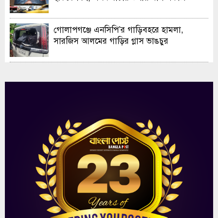
গোলাপগঞ্জে এনসিপি’র গাড়িবহরে হামলা,
সারজিস আলমের গাড়ির গ্লাস ভাঙচুর