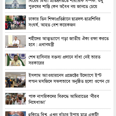
বিয়ের মিথ্যা প্রতিশ্রুতিতে শারীরিক সম্পর্ক: শুধু
পুরুষের শাস্তি কেন অবৈধ নয় জানতে চেয়ে
হাইকোর্টের রুল
ঢাকার তিন শিক্ষাপ্রতিষ্ঠানে ছাত্রদল-ছাত্রশিবির
সংঘর্ষ, আহত বেশ কয়েকজন
শহীদের আত্মত্যাগে গড়া জাতীয় ঐক্য রক্ষা করতে
হবে : প্রধানমন্ত্রী
শেখ হাসিনার বক্তব্য প্রদানে বাঁধা নেই ভারত
সরকারের
ইসলাম অ্যাওয়ারনেস প্রজেক্টের উদ্যোগে ইস্ট
লন্ডন মসজিদে সফলভাবে অনুষ্ঠিত হলো ওপেন ডে
ও এক্সিবিশন
পাক নাগরিকদের বিরুদ্ধে আমিরাতের ‘নীরব
নিষেধাজ্ঞা’
হুকিতে বিশ্ব, এখন বাঁচার উপায় মাত্র একটি!