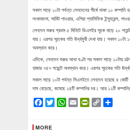
সকাল সাড়ে ১০টা পর্যন্ত লেনদেনের শীর্ষে থাকা ১০ কম্পানি হলো
লংকাবাংলা, সামিট পাওয়ার, এশিয়া প্যাসিফিক ইন্স্যুরেন্স, পাওয়
লেনদেন শুরুর প্রথম ৫ মিনিটে ডিএসইর সূচক বাড়ে ২০ পয়ে
যায়। এরপর সূচকের গতি ঊর্ধ্বমুখী দেখা যায়। সকাল ১০টা ১৫
অবস্থান করে।
এদিকে, লেনদেন শুরুর আধা ঘণ্টা পর সকাল সাড়ে ১০টায় চট্টগ
হাজার ৭৪৭ পয়েন্টে অবস্থান করে। এরপর সূচকের গতি ঊর্ধ্ব
সকাল সাড়ে ১০টা পর্যন্ত সিএসইতে লেনদেন হয়েছে ৪ কোটি ১৮
দাম বেড়েছে, কমেছে ২৪টি কম্পানির দর। আর ১২টি কম্পানির
Facebook
Twitter
WhatsApp
Email
PrintFrien
Copy
Sha
Link
MORE