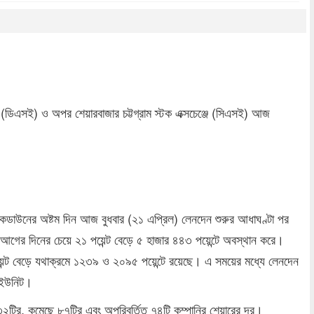
dly
re
্জ (ডিএসই) ও অপর শেয়ারবাজার চট্টগ্রাম স্টক এক্সচেঞ্জে (সিএসই) আজ
কডাউনের অষ্টম দিন আজ বুধবার (২১ এপ্রিল) লেনদেন শুরুর আধাঘণ্টা পর
আগের দিনের চেয়ে ২১ পয়েন্ট বেড়ে ৫ হাজার ৪৪৩ পয়েন্টে অবস্থান করে।
ন্ট বেড়ে যথাক্রমে ১২৩৯ ও ২০৯৫ পয়েন্টে রয়েছে। এ সময়ের মধ্যে লেনদেন
র ইউনিট।
৩২টির, কমেছে ৮৭টির এবং অপরিবর্তিত ৭৪টি কম্পানির শেয়ারের দর।