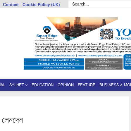
Contact
Cookie Policy (UK)
NAL
SYLHET
EDUCATION
OPINION
FEATURE
BUSINESS & MO
ে লেনদেন