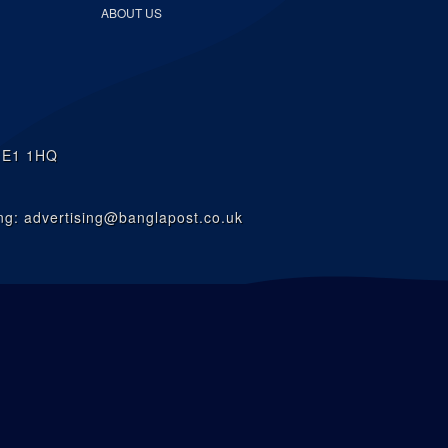
ABOUT US
n E1 1HQ
g: advertising@banglapost.co.uk