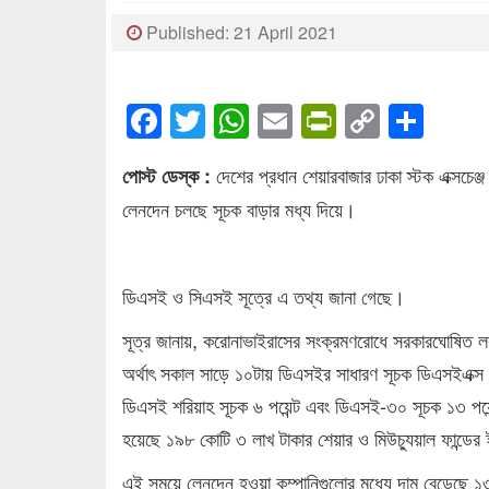
Published: 21 April 2021
Facebook
Twitter
WhatsApp
Email
PrintFrien
Copy
Sha
Link
দেশের প্রধান শেয়ারবাজার ঢাকা স্টক এক্সচেঞ
পোস্ট ডেস্ক :
লেনদেন চলছে সূচক বাড়ার মধ্য দিয়ে।
ডিএসই ও সিএসই সূত্রে এ তথ্য জানা গেছে।
সূত্র জানায়, করোনাভাইরাসের সংক্রমণরোধে সরকারঘোষিত ল
অর্থাৎ সকাল সাড়ে ১০টায় ডিএসইর সাধারণ সূচক ডিএসইএক্স 
ডিএসই শরিয়াহ সূচক ৬ পয়েন্ট এবং ডিএসই-৩০ সূচক ১৩ পয়ে
হয়েছে ১৯৮ কোটি ৩ লাখ টাকার শেয়ার ও মিউচ্যুয়াল ফান্ডে
এই সময়ে লেনদেন হওয়া কম্পানিগুলোর মধ্যে দাম বেড়েছে ১