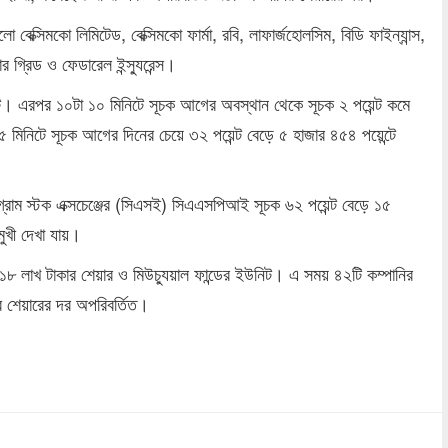
 বেক্সিমকো লিমিটেড, বেক্সিমকো ফার্মা, রবি, লাফার্জহোলসিম, বিডি ফাইন্যান্স,
ার গ্রিড ও ফেডারেল ইন্স্যুরেন্স।
ন্ট। এরপর ১০টা ১০ মিনিটে সূচক আগের অবস্থান থেকে সূচক ২ পয়েন্ট কমে
 মিনিটে সূচক আগের দিনের চেয়ে ৩২ পয়েন্ট বেড়ে ৫ হাজার ৪৫৪ পয়েন্টে
্রাম স্টক এক্সচেঞ্জের (সিএসই) সিএএসপিআই সূচক ৬২ পয়েন্ট বেড়ে ১৫
মুখী দেখা যায়।
 লাখ টাকার শেয়ার ও মিউচ্যুয়াল ফান্ডের ইউনিট। এ সময় ৪২টি কম্পানির
 শেয়ারের দর অপরিবর্তিত।
dly
re