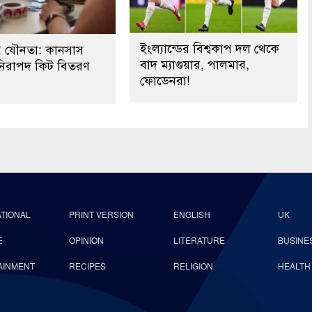
ইংল্যান্ডের বিশ্বকাপ দল থেকে
পে যৌনতা: কানসাস
বাদ ম্যাগুয়ার, পালমার,
নিরাপদ কিট বিতরণ
ফোডেনরা!
ATIONAL
PRINT VERSION
ENGLISH
UK
E
OPINION
LITERATURE
BUSINE
AINMENT
RECIPES
RELIGION
HEALTH