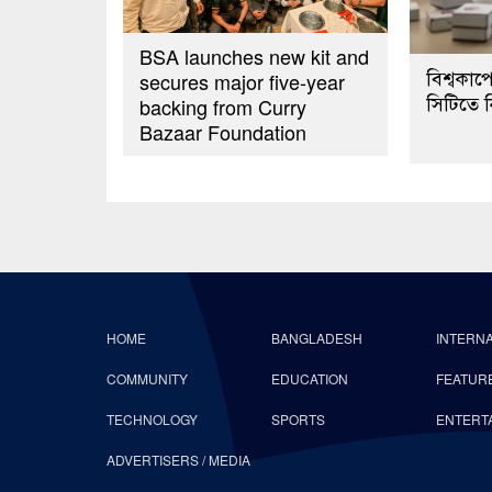
BSA launches new kit and
বিশ্বকা
secures major five-year
সিটিতে 
backing from Curry
Bazaar Foundation
HOME
BANGLADESH
INTERN
COMMUNITY
EDUCATION
FEATUR
TECHNOLOGY
SPORTS
ENTERT
ADVERTISERS / MEDIA