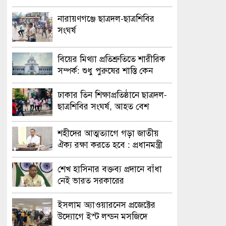
নারায়ণগঞ্জে ছাত্রদল-ছাত্রশিবির
সংঘর্ষ
বিয়ের মিথ্যা প্রতিশ্রুতিতে শারীরিক
সম্পর্ক: শুধু পুরুষের শাস্তি কেন
অবৈধ নয় জানতে চেয়ে হাইকোর্টের
রুল
ঢাকার তিন শিক্ষাপ্রতিষ্ঠানে ছাত্রদল-
ছাত্রশিবির সংঘর্ষ, আহত বেশ
কয়েকজন
শহীদের আত্মত্যাগে গড়া জাতীয়
ঐক্য রক্ষা করতে হবে : প্রধানমন্ত্রী
শেখ হাসিনার বক্তব্য প্রদানে বাঁধা
নেই ভারত সরকারের
ইসলাম অ্যাওয়ারনেস প্রজেক্টের
উদ্যোগে ইস্ট লন্ডন মসজিদে