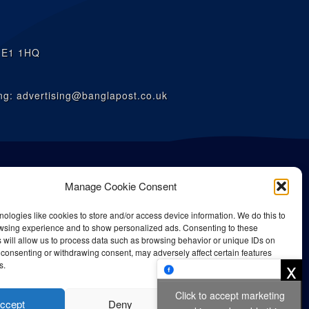
n E1 1HQ
g: advertising@banglapost.co.uk
Manage Cookie Consent
ologies like cookies to store and/or access device information. We do this to
wsing experience and to show personalized ads. Consenting to these
 will allow us to process data such as browsing behavior or unique IDs on
ot consenting or withdrawing consent, may adversely affect certain features
x
s.
Click to accept marketing
is strictly prohibited.
ccept
Deny
View preferences