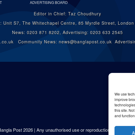
T
ADVERTISING BOARD
Editor in Chief: Taz Choudhury
: Unit S7, The Whitechapel Centre, 85 Myrdle Street, Londo
News: 0203 871 8202, Advertising: 0203 633 2545
st.co.uk Community News: news@banglapost.co.uk Advertisin
We use techn
improve bro
technologies
this site. N
and function
 Bangla Post
2026
| Any unauthorised use or reproduction of our content 
A