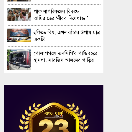
সফলভাবে অনুষ্ঠিত হলো ওপেন ডে
ও এক্সিবিশন
পাক নাগরিকদের বিরুদ্ধে
আমিরাতের ‘নীরব নিষেধাজ্ঞা’
হুকিতে বিশ্ব, এখন বাঁচার উপায় মাত্র
একটি!
গোলাপগঞ্জে এনসিপি’র গাড়িবহরে
হামলা, সারজিস আলমের গাড়ির
গ্লাস ভাঙচুর