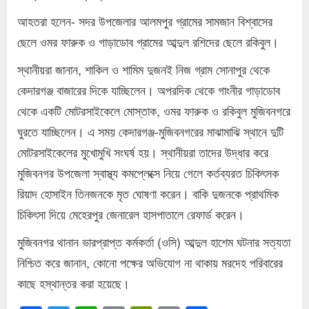
আহতরা হলেন- সদর উপজেলার আলমপুর গ্রামের সামজান বিশ্বাসের
ছেলে ওমর ফারুক ও গাড়াডোব গ্রামের আব্দুল রশিদের ছেলে রকিবুল।
স্থানীয়রা জানান, শাকিল ও শামিম দুজনই নিজ গ্রাম সোনাপুর থেকে
কেদারগঞ্জ বাজারের দিকে যাচ্ছিলেন। অপরদিক থেকে গাংনীর গাড়াডোব
থেকে একটি মোটরসাইকেলে মোস্তাক, ওমর ফারুক ও রকিবুল মুজিবনগরে
ঘুরতে যাচ্ছিলেন। এ সময় কেদারগঞ্জ-মুজিবনগরের মাঝামাঝি স্থানে দুটি
মোটরসাইকেলের মুখোমুখি সংঘর্ষ হয়। স্থানীয়রা তাদের উদ্ধার করে
মুজিবনগর উপজেলা স্বাস্থ্য কমপ্লেক্সে নিয়ে গেলে কর্তব্যরত চিকিৎসক
রিয়াদ হোসাইন তিনজনকে মৃত ঘোষণা করেন। বাকি দুজনকে প্রাথমিক
চিকিৎসা দিয়ে মেহেরপুর জেনারেল হাসপাতালে রেফার্ড করেন।
মুজিবনগর থানান ভারপ্রাপ্ত কর্মকর্তা (ওসি) আব্দুল হাশেম ঘটনার সত্যতা
নিশ্চিত করে জানান, কোনো পক্ষের অভিযোগ না থাকায় মরদেহ পরিবারের
কাছে হস্থান্তর করা হয়েছে।