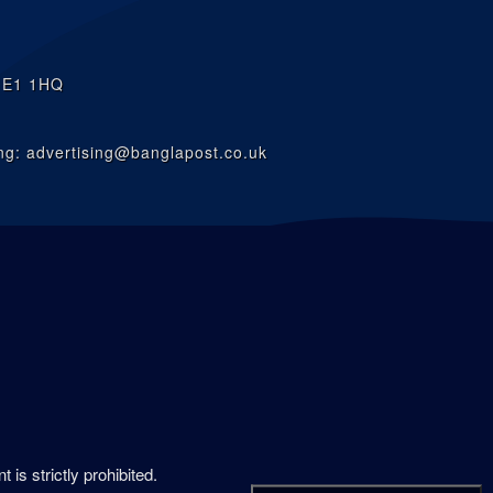
n E1 1HQ
g: advertising@banglapost.co.uk
is strictly prohibited.