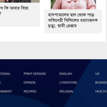
বাস কি আবার বিয়ে
?
হাসপাতালের ছাদ থেকে পড়ে
অভিনেত্রী ঝিলিকের রহস্যজনক
মৃত্যু, স্বামী গ্রেপ্তার
ATIONAL
PRINT VERSION
ENGLISH
UK
E
OPINION
LITERATURE
BUSINE
AINMENT
RECIPES
RELIGION
HEALTH