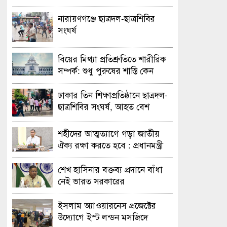
নারায়ণগঞ্জে ছাত্রদল-ছাত্রশিবির
সংঘর্ষ
বিয়ের মিথ্যা প্রতিশ্রুতিতে শারীরিক
সম্পর্ক: শুধু পুরুষের শাস্তি কেন
অবৈধ নয় জানতে চেয়ে হাইকোর্টের
রুল
ঢাকার তিন শিক্ষাপ্রতিষ্ঠানে ছাত্রদল-
ছাত্রশিবির সংঘর্ষ, আহত বেশ
কয়েকজন
শহীদের আত্মত্যাগে গড়া জাতীয়
ঐক্য রক্ষা করতে হবে : প্রধানমন্ত্রী
শেখ হাসিনার বক্তব্য প্রদানে বাঁধা
নেই ভারত সরকারের
ইসলাম অ্যাওয়ারনেস প্রজেক্টের
উদ্যোগে ইস্ট লন্ডন মসজিদে