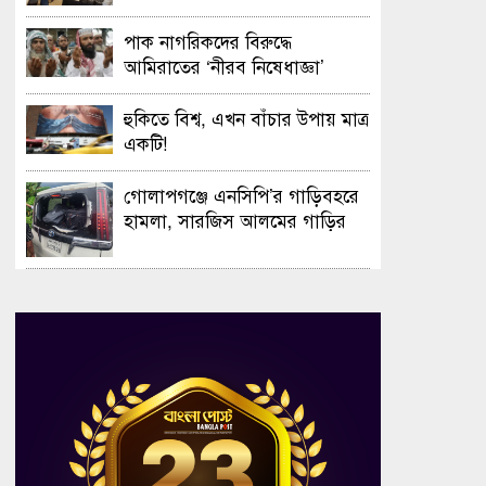
সফলভাবে অনুষ্ঠিত হলো ওপেন ডে
ও এক্সিবিশন
পাক নাগরিকদের বিরুদ্ধে
আমিরাতের ‘নীরব নিষেধাজ্ঞা’
হুকিতে বিশ্ব, এখন বাঁচার উপায় মাত্র
একটি!
গোলাপগঞ্জে এনসিপি’র গাড়িবহরে
হামলা, সারজিস আলমের গাড়ির
গ্লাস ভাঙচুর