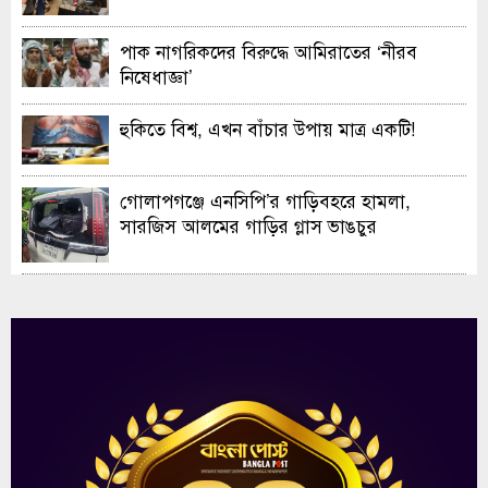
ও এক্সিবিশন
পাক নাগরিকদের বিরুদ্ধে আমিরাতের ‘নীরব
নিষেধাজ্ঞা’
হুকিতে বিশ্ব, এখন বাঁচার উপায় মাত্র একটি!
গোলাপগঞ্জে এনসিপি’র গাড়িবহরে হামলা,
সারজিস আলমের গাড়ির গ্লাস ভাঙচুর