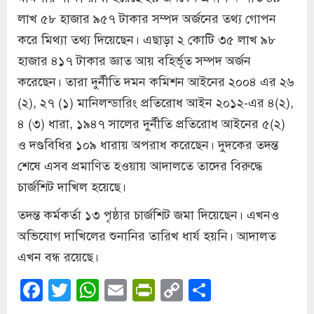
লাখ ৫৮ হাজার ৯৫৭ টাকার সম্পদ অর্জনের তথ্য গোপন
করে মিথ্যা তথ্য দিয়েছেন। এছাড়া ২ কোটি ৩৫ লাখ ৯৮
হাজার ৪১৭ টাকার জ্ঞাত আয় বহির্ভূত সম্পদ অর্জন
করেছেন। তারা দুর্নীতি দমন কমিশন আইনের ২০০৪ এর ২৬
(২), ২৭ (১) মানিলন্ডারিং প্রতিরোধ আইন ২০১২-এর ৪(২),
৪ (৩) ধারা, ১৯৪৭ সালের দুর্নীতি প্রতিরোধ আইনের ৫(২)
ও দণ্ডবিধির ১০৯ ধারায় অপরাধ করেছেন। দুদকের তদন্ত
শেষে এসব প্রমাণিত হওয়ায় আদালতে তাদের বিরুদ্ধে
চার্জশিট দাখিল হয়েছে।
তদন্ত কর্মকর্তা ১৩ পৃষ্ঠার চার্জশিট জমা দিয়েছেন। এখনও
অভিযোগ দাখিলের শুনানির তারিখ ধার্য হয়নি। আদালত
এখন বন্ধ রয়েছে।
Facebook
Twitter
WhatsApp
Email
PrintFriendly
Copy
Share
Link