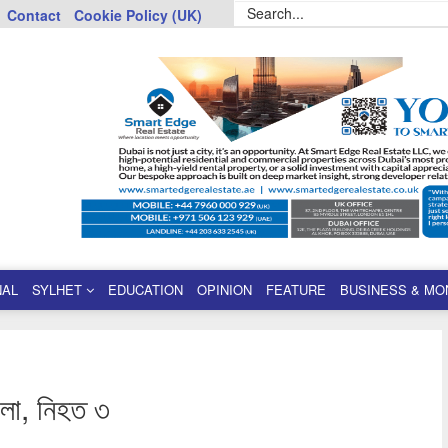
Contact
Cookie Policy (UK)
NAL
SYLHET
EDUCATION
OPINION
FEATURE
BUSINESS & MO
ামলা, নিহত ৩