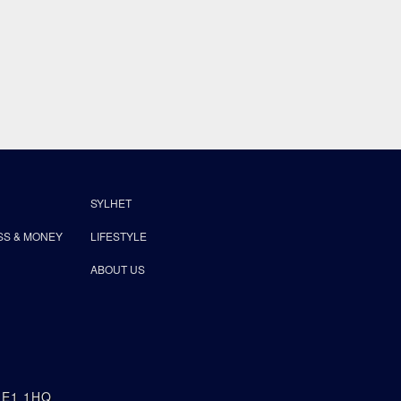
SYLHET
SS & MONEY
LIFESTYLE
ABOUT US
n E1 1HQ