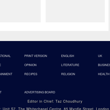
ATIONAL
PRINT VERSION
ENGLISH
UK
E
OPINION
LITERATURE
BUSINE
AINMENT
RECIPES
RELIGION
HEALTH
T
ADVERTISING BOARD
Editor in Chief: Taz Choudhury
: Unit S7, The Whitechapel Centre, 85 Myrdle Street, Londo