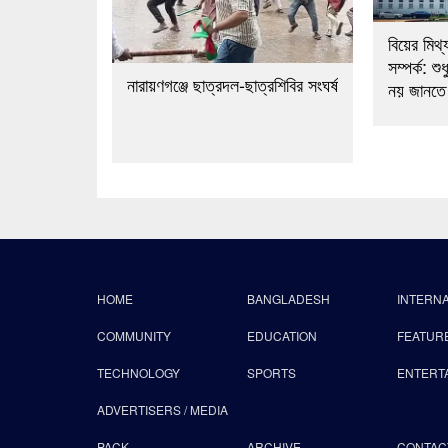
বিয়ের মিথ্
সম্পর্ক: শ
নারায়ণগঞ্জে ছাত্রদল-ছাত্রশিবির সংঘর্ষ
নয় জানতে 
HOME
BANGLADESH
INTERN
COMMUNITY
EDUCATION
FEATUR
TECHNOLOGY
SPORTS
ENTERT
ADVERTISERS / MEDIA
PACK
ARCHIVE
CONTAC