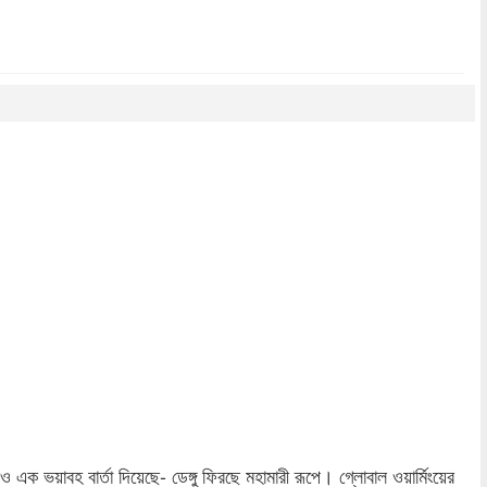
dly
re
রও এক ভয়াবহ বার্তা দিয়েছে- ডেঙ্গু ফিরছে মহামারী রূপে। গ্লোবাল ওয়ার্মিংয়ের