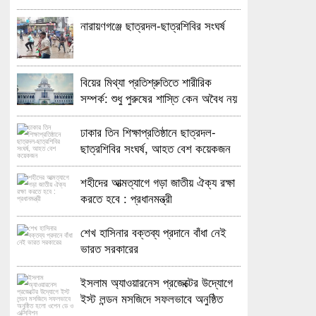
নারায়ণগঞ্জে ছাত্রদল-ছাত্রশিবির সংঘর্ষ
বিয়ের মিথ্যা প্রতিশ্রুতিতে শারীরিক
সম্পর্ক: শুধু পুরুষের শাস্তি কেন অবৈধ নয়
জানতে চেয়ে হাইকোর্টের রুল
ঢাকার তিন শিক্ষাপ্রতিষ্ঠানে ছাত্রদল-
ছাত্রশিবির সংঘর্ষ, আহত বেশ কয়েকজন
শহীদের আত্মত্যাগে গড়া জাতীয় ঐক্য রক্ষা
করতে হবে : প্রধানমন্ত্রী
শেখ হাসিনার বক্তব্য প্রদানে বাঁধা নেই
ভারত সরকারের
ইসলাম অ্যাওয়ারনেস প্রজেক্টের উদ্যোগে
ইস্ট লন্ডন মসজিদে সফলভাবে অনুষ্ঠিত
হলো ওপেন ডে ও এক্সিবিশন