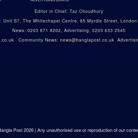
Editor in Chief: Taz Choudhury
: Unit S7, The Whitechapel Centre, 85 Myrdle Street, Londo
News: 0203 871 8202, Advertising: 0203 633 2545
st.co.uk Community News: news@banglapost.co.uk Advertisin
 Bangla Post
2026
| Any unauthorised use or reproduction of our content 