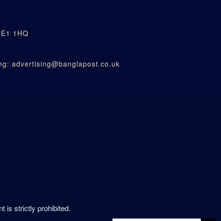
n E1 1HQ
g: advertising@banglapost.co.uk
is strictly prohibited.