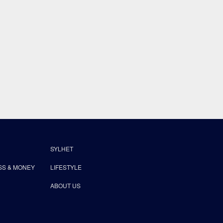
SYLHET
SS & MONEY
LIFESTYLE
ABOUT US