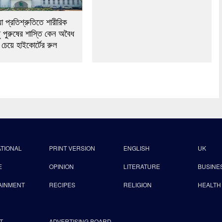
যা প্রতিশ্রুতিতে শারীরিক
ুধু পুরুষের শাস্তি কেন অবৈধ
চেয়ে হাইকোর্টের রুল
ATIONAL
PRINT VERSION
ENGLISH
UK
E
OPINION
LITERATURE
BUSINE
AINMENT
RECIPES
RELIGION
HEALTH
T
ADVERTISING BOARD