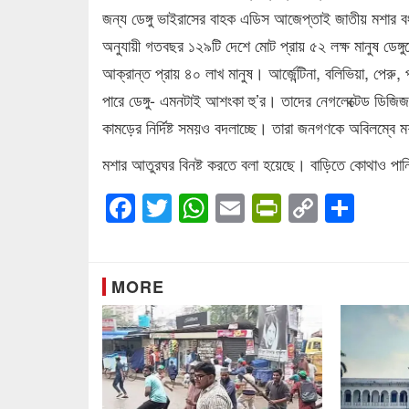
জন্য ডেঙ্গু ভাইরাসের বাহক এডিস আজেপ্তাই জাতীয় মশার বংশ
অনুযায়ী গতবছর ১২৯টি দেশে মোট প্রায় ৫২ লক্ষ মানুষ ডেঙ্
আক্রান্ত প্রায় ৪০ লাখ মানুষ। আর্জেন্টিনা, বলিভিয়া, পেরু
পারে ডেঙ্গু- এমনটাই আশংকা হু’র। তাদের নেগলেক্টেড ডিজিজ
কামড়ের নির্দিষ্ট সময়ও বদলাচ্ছে। তারা জনগণকে অবিলম্বে মশ
মশার আতুরঘর বিনষ্ট করতে বলা হয়েছে। বাড়িতে কোথাও পানি
Facebook
Twitter
WhatsApp
Email
PrintFrien
Copy
Sha
Link
MORE