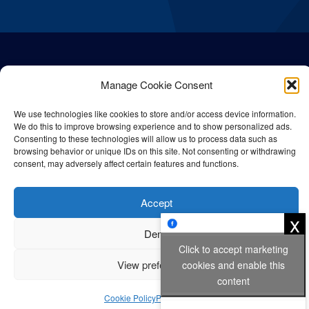
Manage Cookie Consent
We use technologies like cookies to store and/or access device information.
We do this to improve browsing experience and to show personalized ads.
Consenting to these technologies will allow us to process data such as
browsing behavior or unique IDs on this site. Not consenting or withdrawing
consent, may adversely affect certain features and functions.
© All rights reserved Bangla Post
2026
| Any unauthorised use or
Accept
reproduction of our content is strictly prohibited.
x
Deny
Click to accept marketing
Privacy Policy
Cookie Policy
View preferences
cookies and enable this
content
Cookie Policy
Privacy Policy