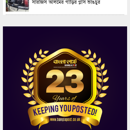
সারজিস আলমের গাড়ির গ্লাস ভাঙচুর