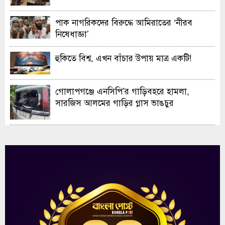
ও এক্সিবিশন
পাক নাগরিকদের বিরুদ্ধে আমিরাতের ‘নীরব
নিষেধাজ্ঞা’
হুকিতে বিশ্ব, এখন বাঁচার উপায় মাত্র একটি!
গোলাপগঞ্জে এনসিপি’র গাড়িবহরে হামলা,
সারজিস আলমের গাড়ির গ্লাস ভাঙচুর