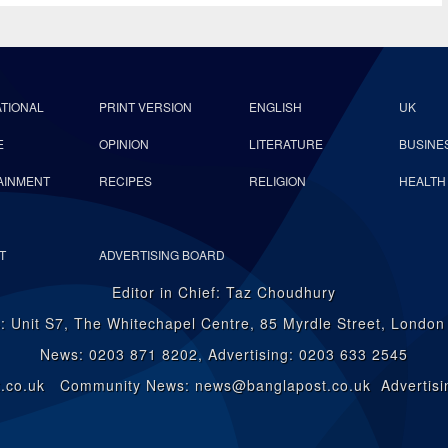
ATIONAL
PRINT VERSION
ENGLISH
UK
E
OPINION
LITERATURE
BUSINE
AINMENT
RECIPES
RELIGION
HEALTH
T
ADVERTISING BOARD
Editor in Chief: Taz Choudhury
: Unit S7, The Whitechapel Centre, 85 Myrdle Street, Londo
News: 0203 871 8202, Advertising: 0203 633 2545
st.co.uk Community News: news@banglapost.co.uk Advertisin