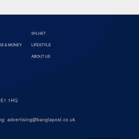
SYLHET
SS & MONEY
LIFESTYLE
ABOUT US
n E1 1HQ
g: advertising@banglapost.co.uk