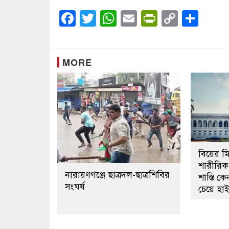
Facebook
Twitter
WhatsApp
Email
PrintFrien
Copy
Sha
Link
MORE
বিয়ের মিথ
শারীরিক 
নারায়ণগঞ্জে ছাত্রদল-ছাত্রশিবির
শাস্তি 
সংঘর্ষ
চেয়ে হাই