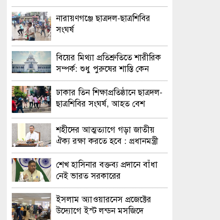
নারায়ণগঞ্জে ছাত্রদল-ছাত্রশিবির
সংঘর্ষ
বিয়ের মিথ্যা প্রতিশ্রুতিতে শারীরিক
সম্পর্ক: শুধু পুরুষের শাস্তি কেন
অবৈধ নয় জানতে চেয়ে হাইকোর্টের
রুল
ঢাকার তিন শিক্ষাপ্রতিষ্ঠানে ছাত্রদল-
ছাত্রশিবির সংঘর্ষ, আহত বেশ
কয়েকজন
শহীদের আত্মত্যাগে গড়া জাতীয়
ঐক্য রক্ষা করতে হবে : প্রধানমন্ত্রী
শেখ হাসিনার বক্তব্য প্রদানে বাঁধা
নেই ভারত সরকারের
ইসলাম অ্যাওয়ারনেস প্রজেক্টের
উদ্যোগে ইস্ট লন্ডন মসজিদে