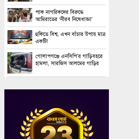
সফলভাবে অনুষ্ঠিত হলো ওপেন ডে
ও এক্সিবিশন
পাক নাগরিকদের বিরুদ্ধে
আমিরাতের ‘নীরব নিষেধাজ্ঞা’
হুকিতে বিশ্ব, এখন বাঁচার উপায় মাত্র
একটি!
গোলাপগঞ্জে এনসিপি’র গাড়িবহরে
হামলা, সারজিস আলমের গাড়ির
গ্লাস ভাঙচুর