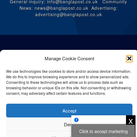
General inquiry: info@banglapost.co.uk Community
News: news@banglapost.co.uk Advertising:
advertising@banglapost.co.uk
Manage Cookie Consent
We use technologies like cookies to store and/or access device information.
We do this to improve browsing experience and to show personalized ads.
Consenting to these technologies will allow us to process data such as
browsing behavior or unique IDs on this site. Not consenting or withdrawing
consent, may adversely affect certain features and functions.
© All rights reserved Bangla Post
2026
| Any unauthorised use or
Accept
reproduction of our content is strictly prohibited.
x
Deny
Click to accept marketing
Privacy Policy
Cookie Policy