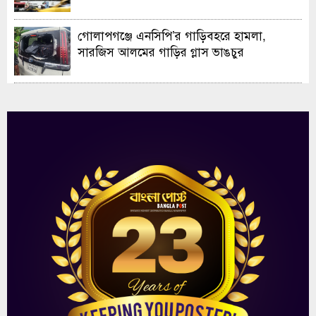
গোলাপগঞ্জে এনসিপি’র গাড়িবহরে হামলা,
সারজিস আলমের গাড়ির গ্লাস ভাঙচুর