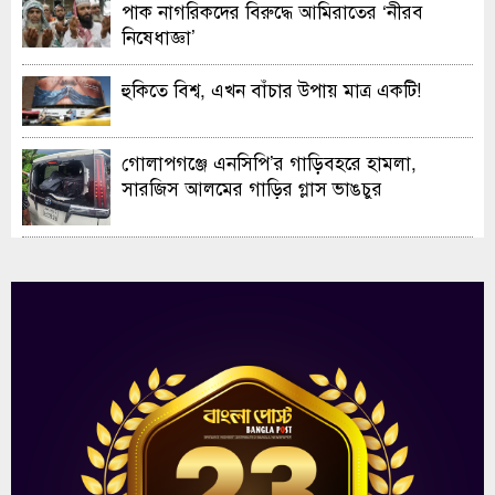
পাক নাগরিকদের বিরুদ্ধে আমিরাতের ‘নীরব
নিষেধাজ্ঞা’
হুকিতে বিশ্ব, এখন বাঁচার উপায় মাত্র একটি!
গোলাপগঞ্জে এনসিপি’র গাড়িবহরে হামলা,
সারজিস আলমের গাড়ির গ্লাস ভাঙচুর