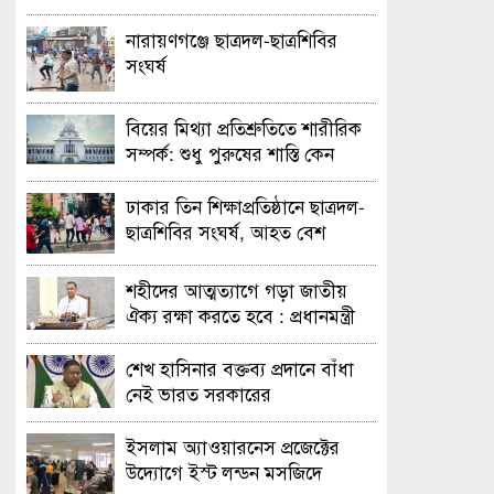
নারায়ণগঞ্জে ছাত্রদল-ছাত্রশিবির
সংঘর্ষ
বিয়ের মিথ্যা প্রতিশ্রুতিতে শারীরিক
সম্পর্ক: শুধু পুরুষের শাস্তি কেন
অবৈধ নয় জানতে চেয়ে হাইকোর্টের
রুল
ঢাকার তিন শিক্ষাপ্রতিষ্ঠানে ছাত্রদল-
ছাত্রশিবির সংঘর্ষ, আহত বেশ
কয়েকজন
শহীদের আত্মত্যাগে গড়া জাতীয়
ঐক্য রক্ষা করতে হবে : প্রধানমন্ত্রী
শেখ হাসিনার বক্তব্য প্রদানে বাঁধা
নেই ভারত সরকারের
ইসলাম অ্যাওয়ারনেস প্রজেক্টের
উদ্যোগে ইস্ট লন্ডন মসজিদে