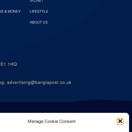
SYLHET
SS & MONEY
LIFESTYLE
ABOUT US
n E1 1HQ
g: advertising@banglapost.co.uk
Manage Cookie Consent