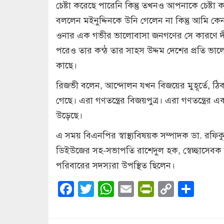
চেষ্টা করেছে পারেনি কিন্তু তখনও আপনাকে চেষ্
বললেন মইনুদ্দিনকে উনি গেলেন না কিন্তু আমি কে
ওনার এক গভীর ভালোবাসা জনগণের সে কারণে দী
পরেও তার কন্ঠ তার সাহস উদ্দম দেশের প্রতি ভাল
কাছে।
রিজভী বলেন, আন্দোলন যখন বিজয়ের মুহূর্তে, 
গেছে। এরা গণতন্ত্রের বিজয়পুত্র। এরা গণতন্ত্রে
উড়েছে।
এ সময় বিএনপির স্বাস্থ্যবিষয়ক সম্পাদক ডা. রফি
ডিইউজের সহ-সভাপতি রাশেদুল হক, স্বেচ্ছাসেব
পরিবারের সদস্যরা উপস্থিত ছিলেন।
Facebook
Twitter
WhatsApp
Email
PrintFrien
Copy
Sha
Link