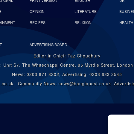
ATIONAL
PRINT VERSION
ENGLISH
UK
E
OPINION
LITERATURE
BUSINE
AINMENT
RECIPES
RELIGION
HEALTH
T
ADVERTISING BOARD
Editor in Chief: Taz Choudhury
: Unit S7, The Whitechapel Centre, 85 Myrdle Street, Londo
News: 0203 871 8202, Advertising: 0203 633 2545
st.co.uk Community News: news@banglapost.co.uk Advertisin