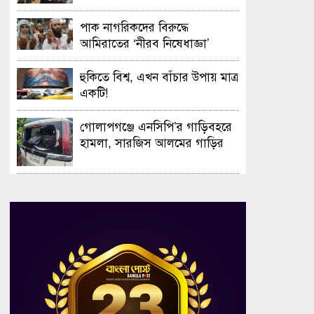
সফলভাবে অনুষ্ঠিত হলো ওপেন ডে
ও এক্সিবিশন
পাক নাগরিকদের বিরুদ্ধে
আমিরাতের ‘নীরব নিষেধাজ্ঞা’
হুকিতে বিশ্ব, এখন বাঁচার উপায় মাত্র
একটি!
গোলাপগঞ্জে এনসিপি’র গাড়িবহরে
হামলা, সারজিস আলমের গাড়ির
গ্লাস ভাঙচুর