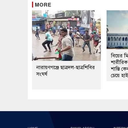
MORE
বিয়ের মিথ
শারীরিক 
নারায়ণগঞ্জে ছাত্রদল-ছাত্রশিবির
শাস্তি 
সংঘর্ষ
চেয়ে হাই