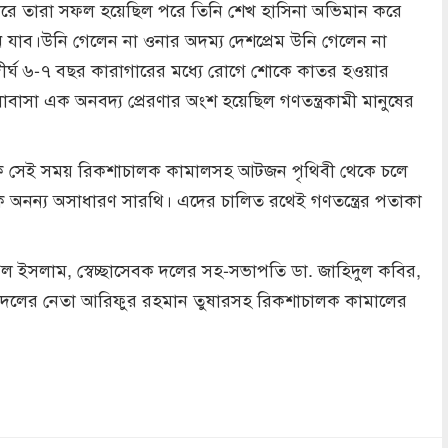
টা করে তারা সফল হয়েছিল পরে তিনি শেখ হাসিনা অভিমান করে
ন যাব।উনি গেলেন না ওনার অদম্য দেশপ্রেম উনি গেলেন না
র্ঘ ৬-৭ বছর কারাগারের মধ্যে রোগে শোকে কাতর হওয়ার
োবাসা এক অনবদ্য প্রেরণার অংশ হয়েছিল গণতন্ত্রকামী মানুষের
ঠিক সেই সময় রিকশাচালক কামালসহ আটজন পৃথিবী থেকে চলে
র এক অনন্য অসাধারণ সারথি। এদের চালিত রথেই গণতন্ত্রের পতাকা
কুল ইসলাম, স্বেচ্ছাসেবক দলের সহ-সভাপতি ডা. জাহিদুল কবির,
ক দলের নেতা আরিফুর রহমান তুষারসহ রিকশাচালক কামালের
dly
re