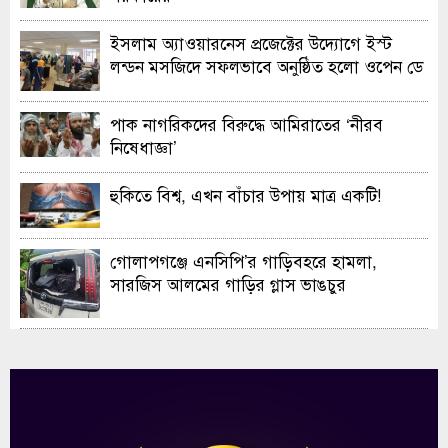
ইসলাম অ্যাওয়ারনেস প্রজেক্টের উদ্যোগে ইস্ট
লন্ডন মসজিদে সফলভাবে অনুষ্ঠিত হলো ওপেন ডে
ও এক্সিবিশন
পাক নাগরিকদের বিরুদ্ধে আমিরাতের ‘নীরব
নিষেধাজ্ঞা’
হুকিতে বিশ্ব, এখন বাঁচার উপায় মাত্র একটি!
গোলাপগঞ্জে এনসিপি’র গাড়িবহরে হামলা,
সারজিস আলমের গাড়ির গ্লাস ভাঙচুর