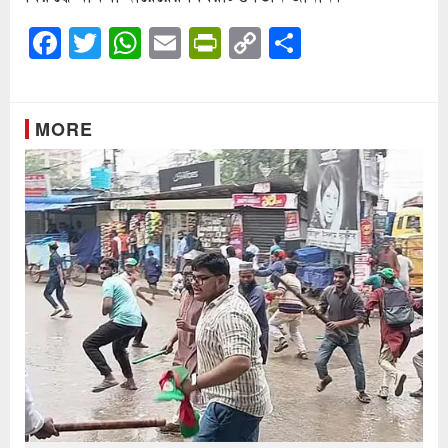
Facebook
Twitter
WhatsApp
Email
PrintFriendly
Copy
Share
Link
MORE