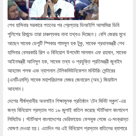
শেখ হাসিনার সরকারে পতনের পর গ্রেপ্তার ভিআইপি আসামিরা ডিবি
পুলিশের রিমান্ডে তারা চাঞ্চল্যকর নানা তথ্যও দিচ্ছেন। বেশি জেরার মুখে
আছেন সাবেক ডেপুটি স্পিকার শামসুল হক টুকু, সাবেক প্রধানমন্ত্রী শেখ
হাসিনার বেসরকারি শিল্প ও বিনিয়োগ উপদেষ্টা সালমান এফ রহমান, সাবেক
আইনমন্ত্রী আনিসুল হক, সাবেক তথ্য ও প্রযুক্তি প্রতিমন্ত্রী জুনাইদ
আহমেদ পলক এবং ন্যাশনাল টেলিকমিউনিকেশন মনিটরিং সেন্টারের
(এনটিএমসি) সাবেক মহাপরিচালক মেজর জেনারেল (অব.) জিয়াউল
আহসান।
দেশের শীর্ষস্থানীয় অনলাইন শিক্ষামূলক প্রতিষ্ঠান ‘টেন মিনিট স্কুল’-এর
জন্য বিনিয়োগ প্রস্তাব গত ১৬ জুলাই বাতিল করেছে স্টার্টআপ বাংলাদেশ
লিমিটেড। স্টার্টআপ বাংলাদেশের ভেরিফায়েড ফেসবুক পেজে এ-সংক্রান্ত
ঘোষণা দেওয়া হয়। এতদিন পর এই বিনিয়োগ প্রস্তাব বাতিলের ব্যাপারে