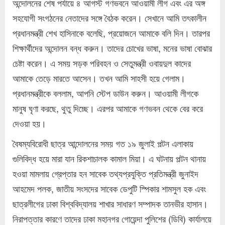
অন্দোলনের শেষ পর্যায়ে ৪ আগস্ট গণভবনে আওয়ামী লীগ এবং এর অঙ্গ
সহযোগী সংগঠনের নেতাদের সঙ্গে বৈঠক করেন। সেখানে আমি তৎকালীন
প্রধানমন্ত্রী শেখ হাসিনাকে বলেছি, প্রয়োজনে আমাকে বলি দিন। তারপর
শিক্ষার্থীদের অন্দোলন বন্ধ করুন। তাদের চোখের ভাষা, মনের ভাষা বোঝার
চেষ্টা করেন। এ সময় সড়ক পরিবহন ও সেতুমন্ত্রী ওবায়দুল কাদের
আমাকে তেড়ে মারতে আসেন। তখন আমি সাহসী হয়ে গেলাম।
প্রধানমন্ত্রীকে বললাম, আপনি স্টেপ ডাউন করুন। আওয়ামী লীগকে
মানুষ ঘৃণা করছে, থুতু দিচ্ছে। এরপর আমাকে গণভবন থেকে বের করে
দেওয়া হয়।
বৈষম্যবিরোধী ছাত্র আন্দোলনের সময় গত ১৯ জুলাই পল্টন এলাকায়
গুলিবিদ্ধ হয়ে মারা যান রিকশাচালক কামাল মিয়া। এ ঘটনায় পল্টন থানায়
হওয়া মামলায় গ্রেপ্তার হন সাবেক তথ্যপ্রযুক্তি প্রতিমন্ত্রী জুনাইদ
আহমেদ পলক, জাতীয় সংসদের সাবেক ডেপুটি স্পিকার শামসুল হক এবং
ছাত্রলীগের ঢাকা বিশ্ববিদ্যালয় শাখার সাধারণ সম্পাদক তানভীর হাসান।
নিরাপত্তার কারণে তাদের ঢাকা মহানগর গোয়েন্দা পুলিশের (ডিবি) কার্যালয়ে