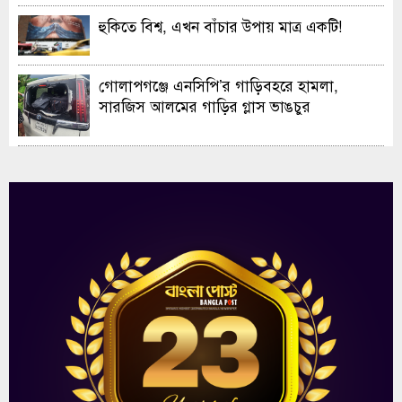
হুকিতে বিশ্ব, এখন বাঁচার উপায় মাত্র একটি!
গোলাপগঞ্জে এনসিপি’র গাড়িবহরে হামলা,
সারজিস আলমের গাড়ির গ্লাস ভাঙচুর