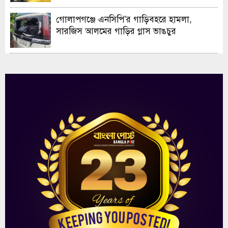
গোলাপগঞ্জে এনসিপি’র গাড়িবহরে হামলা,
সারজিস আলমের গাড়ির গ্লাস ভাঙচুর