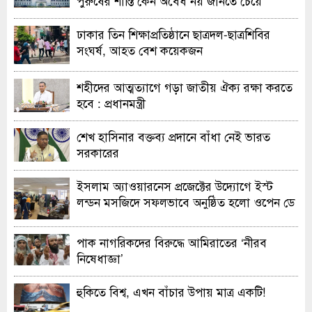
পুরুষের শাস্তি কেন অবৈধ নয় জানতে চেয়ে
হাইকোর্টের রুল
ঢাকার তিন শিক্ষাপ্রতিষ্ঠানে ছাত্রদল-ছাত্রশিবির
সংঘর্ষ, আহত বেশ কয়েকজন
শহীদের আত্মত্যাগে গড়া জাতীয় ঐক্য রক্ষা করতে
হবে : প্রধানমন্ত্রী
শেখ হাসিনার বক্তব্য প্রদানে বাঁধা নেই ভারত
সরকারের
ইসলাম অ্যাওয়ারনেস প্রজেক্টের উদ্যোগে ইস্ট
লন্ডন মসজিদে সফলভাবে অনুষ্ঠিত হলো ওপেন ডে
ও এক্সিবিশন
পাক নাগরিকদের বিরুদ্ধে আমিরাতের ‘নীরব
নিষেধাজ্ঞা’
হুকিতে বিশ্ব, এখন বাঁচার উপায় মাত্র একটি!