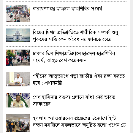
নারায়ণগঞ্জে ছাত্রদল-ছাত্রশিবির সংঘর্ষ
বিয়ের মিথ্যা প্রতিশ্রুতিতে শারীরিক সম্পর্ক: শুধু
পুরুষের শাস্তি কেন অবৈধ নয় জানতে চেয়ে
হাইকোর্টের রুল
ঢাকার তিন শিক্ষাপ্রতিষ্ঠানে ছাত্রদল-ছাত্রশিবির
সংঘর্ষ, আহত বেশ কয়েকজন
শহীদের আত্মত্যাগে গড়া জাতীয় ঐক্য রক্ষা করতে
হবে : প্রধানমন্ত্রী
শেখ হাসিনার বক্তব্য প্রদানে বাঁধা নেই ভারত
সরকারের
ইসলাম অ্যাওয়ারনেস প্রজেক্টের উদ্যোগে ইস্ট
লন্ডন মসজিদে সফলভাবে অনুষ্ঠিত হলো ওপেন ডে
ও এক্সিবিশন