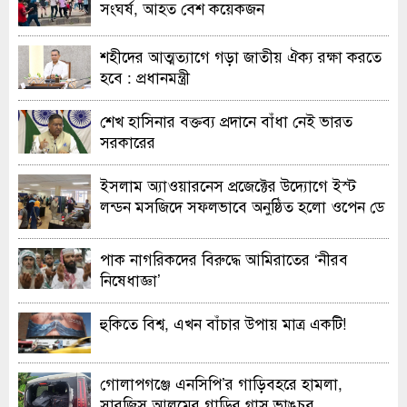
সংঘর্ষ, আহত বেশ কয়েকজন
শহীদের আত্মত্যাগে গড়া জাতীয় ঐক্য রক্ষা করতে
হবে : প্রধানমন্ত্রী
শেখ হাসিনার বক্তব্য প্রদানে বাঁধা নেই ভারত
সরকারের
ইসলাম অ্যাওয়ারনেস প্রজেক্টের উদ্যোগে ইস্ট
লন্ডন মসজিদে সফলভাবে অনুষ্ঠিত হলো ওপেন ডে
ও এক্সিবিশন
পাক নাগরিকদের বিরুদ্ধে আমিরাতের ‘নীরব
নিষেধাজ্ঞা’
হুকিতে বিশ্ব, এখন বাঁচার উপায় মাত্র একটি!
গোলাপগঞ্জে এনসিপি’র গাড়িবহরে হামলা,
সারজিস আলমের গাড়ির গ্লাস ভাঙচুর