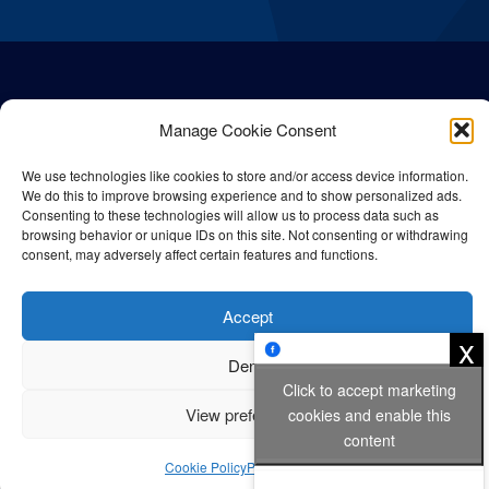
Manage Cookie Consent
We use technologies like cookies to store and/or access device information.
We do this to improve browsing experience and to show personalized ads.
Consenting to these technologies will allow us to process data such as
browsing behavior or unique IDs on this site. Not consenting or withdrawing
consent, may adversely affect certain features and functions.
© All rights reserved Bangla Post
2026
| Any unauthorised use or
Accept
reproduction of our content is strictly prohibited.
x
Deny
Click to accept marketing
Privacy Policy
Cookie Policy
View preferences
cookies and enable this
content
Cookie Policy
Privacy Policy