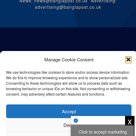
News: news@banglapost.co.uk Advertising:
advertising@banglapost.co.uk
Manage Cookie Consent
We use technologies like cookies to store and/or access device information.
We do this to improve browsing experience and to show personalized ads.
Consenting to these technologies will allow us to process data such as
browsing behavior or unique IDs on this site. Not consenting or withdrawing
consent, may adversely affect certain features and functions.
© All rights reserved Bangla Post
2026
| Any unauthorised use or
reproduction of our content is strictly prohibited.
Accept
x
Deny
Privacy Policy
Cookie Policy
Click to accept marketing