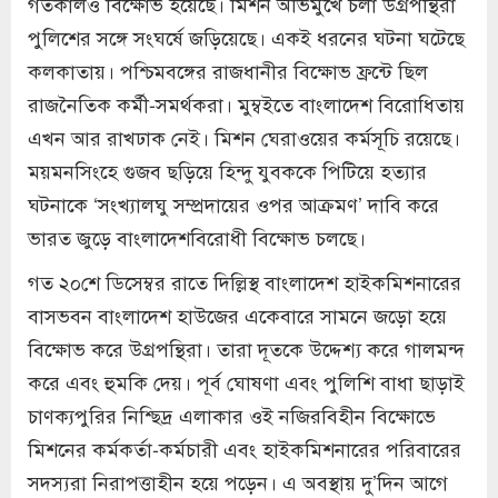
গতকালও বিক্ষোভ হয়েছে। মিশন অভিমুখে চলা উগ্রপন্থিরা
পুলিশের সঙ্গে সংঘর্ষে জড়িয়েছে। একই ধরনের ঘটনা ঘটেছে
কলকাতায়। পশ্চিমবঙ্গের রাজধানীর বিক্ষোভ ফ্রন্টে ছিল
রাজনৈতিক কর্মী-সমর্থকরা। মুম্বইতে বাংলাদেশ বিরোধিতায়
এখন আর রাখঢাক নেই। মিশন ঘেরাওয়ের কর্মসূচি রয়েছে।
ময়মনসিংহে গুজব ছড়িয়ে হিন্দু যুবককে পিটিয়ে হত্যার
ঘটনাকে ‘সংখ্যালঘু সম্প্রদায়ের ওপর আক্রমণ’ দাবি করে
ভারত জুড়ে বাংলাদেশবিরোধী বিক্ষোভ চলছে।
গত ২০শে ডিসেম্বর রাতে দিল্লিস্থ বাংলাদেশ হাইকমিশনারের
বাসভবন বাংলাদেশ হাউজের একেবারে সামনে জড়ো হয়ে
বিক্ষোভ করে উগ্রপন্থিরা। তারা দূতকে উদ্দেশ্য করে গালমন্দ
করে এবং হুমকি দেয়। পূর্ব ঘোষণা এবং পুলিশি বাধা ছাড়াই
চাণক্যপুরির নিশ্ছিদ্র এলাকার ওই নজিরবিহীন বিক্ষোভে
মিশনের কর্মকর্তা-কর্মচারী এবং হাইকমিশনারের পরিবারের
সদস্যরা নিরাপত্তাহীন হয়ে পড়েন। এ অবস্থায় দু’দিন আগে