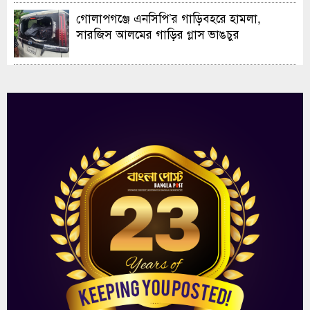
গোলাপগঞ্জে এনসিপি’র গাড়িবহরে হামলা,
সারজিস আলমের গাড়ির গ্লাস ভাঙচুর