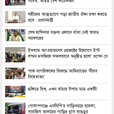
সংঘর্ষ, আহত বেশ কয়েকজন
শহীদের আত্মত্যাগে গড়া জাতীয় ঐক্য রক্ষা করতে
হবে : প্রধানমন্ত্রী
শেখ হাসিনার বক্তব্য প্রদানে বাঁধা নেই ভারত
সরকারের
ইসলাম অ্যাওয়ারনেস প্রজেক্টের উদ্যোগে ইস্ট
লন্ডন মসজিদে সফলভাবে অনুষ্ঠিত হলো ওপেন ডে
ও এক্সিবিশন
পাক নাগরিকদের বিরুদ্ধে আমিরাতের ‘নীরব
নিষেধাজ্ঞা’
হুকিতে বিশ্ব, এখন বাঁচার উপায় মাত্র একটি!
গোলাপগঞ্জে এনসিপি’র গাড়িবহরে হামলা,
সারজিস আলমের গাড়ির গ্লাস ভাঙচুর