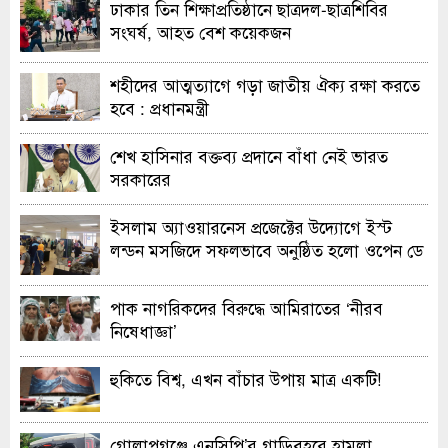
ঢাকার তিন শিক্ষাপ্রতিষ্ঠানে ছাত্রদল-ছাত্রশিবির
সংঘর্ষ, আহত বেশ কয়েকজন
শহীদের আত্মত্যাগে গড়া জাতীয় ঐক্য রক্ষা করতে
হবে : প্রধানমন্ত্রী
শেখ হাসিনার বক্তব্য প্রদানে বাঁধা নেই ভারত
সরকারের
ইসলাম অ্যাওয়ারনেস প্রজেক্টের উদ্যোগে ইস্ট
লন্ডন মসজিদে সফলভাবে অনুষ্ঠিত হলো ওপেন ডে
ও এক্সিবিশন
পাক নাগরিকদের বিরুদ্ধে আমিরাতের ‘নীরব
নিষেধাজ্ঞা’
হুকিতে বিশ্ব, এখন বাঁচার উপায় মাত্র একটি!
গোলাপগঞ্জে এনসিপি’র গাড়িবহরে হামলা,