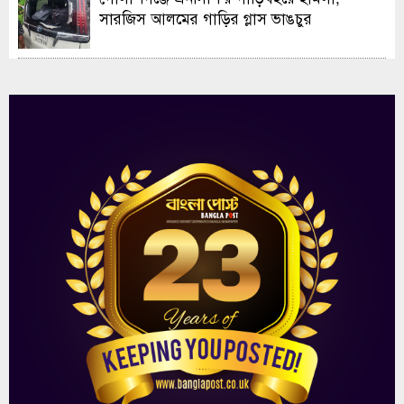
সারজিস আলমের গাড়ির গ্লাস ভাঙচুর