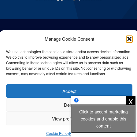
Manage Cookie Consent
We use technologies like cookies to store and/or access device information.
We do this to improve browsing experience and to show personalized ads.
Consenting to these technologies will allow us to process data such as
browsing behavior or unique IDs on this site. Not consenting or withdrawing
consent, may adversely affect certain features and functions.
© All rights reserved Bangla Post
2026
| Any unauthorised use or
Accept
reproduction of our content is strictly prohibited.
x
Deny
Click to accept marketing
View preferences
cookies and enable this
Privacy Policy
Cookie Policy
content
Cookie Policy
Privacy Policy