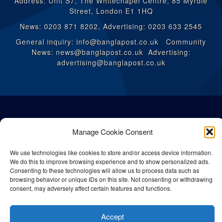
Address: Unit S7, The Whitechapel Centre, 85 Myrdle
Street, London E1 1HQ
News: 0203 871 8202, Advertising: 0203 633 2545
General inquiry: info@banglapost.co.uk Community
News: news@banglapost.co.uk Advertising:
advertising@banglapost.co.uk
Manage Cookie Consent
We use technologies like cookies to store and/or access device information.
We do this to improve browsing experience and to show personalized ads.
Consenting to these technologies will allow us to process data such as
browsing behavior or unique IDs on this site. Not consenting or withdrawing
consent, may adversely affect certain features and functions.
© All rights reserved Bangla Post
2026
| Any unauthorised use or
Accept
reproduction of our content is strictly prohibited.