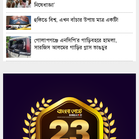
নিষেধাজ্ঞা’
হুকিতে বিশ্ব, এখন বাঁচার উপায় মাত্র একটি!
গোলাপগঞ্জে এনসিপি’র গাড়িবহরে হামলা,
সারজিস আলমের গাড়ির গ্লাস ভাঙচুর