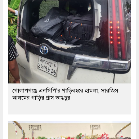
গোলাপগঞ্জে এনসিপি’র গাড়িবহরে হামলা, সারজিস
আলমের গাড়ির গ্লাস ভাঙচুর