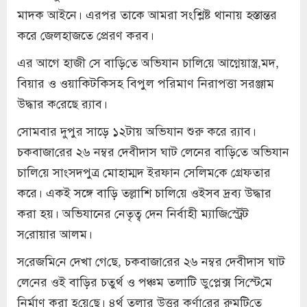
মাদক আইনে। এরপর তাকে আমরা সংশ্লিষ্ট থানায় হস্তান্তর
করে জেলহাজতে প্রেরণ করব।
এর আগে হাজী সে বা‌ড়ি‌তে অভিযান চা‌লি‌য়ে আগ্নেয়াস্ত্র,মদ,
বিয়ার ও ওয়া‌কিট‌কিসহ বিপুল প‌রিমাণ নিরাপত্তা সরঞ্জাম
উদ্ধার ক‌রেছে র‌্যাব।
সোমবার দুপুর সাড়ে ১২টায় অভিযান শুরু করে র‌্যাব।
চকবাজা‌রের ২৬ নম্বর দেবীদাস ঘাট লেনের বা‌ড়ি‌তে অভিযান
চা‌লি‌য়ে সাংসদপুত্র মোহাম্মদ ইরফান সে‌লিম‌কে গ্রেফতার
করে। একই সঙ্গে বা‌ড়ি তল্লা‌শি চা‌লি‌য়ে ওইসব দ্রব্য উদ্ধার
করা হয়। অভিযানের নেতৃত্ব দেন নির্বাহী ম্যা‌জি‌স্ট্রেট
স‌রোয়ার আলম।
স‌রেজ‌মি‌নে দেখা গে‌ছে, চকবাজা‌রের ২৬ নম্বর দেবীদাস ঘাট
লে‌নের ওই বা‌ড়ির চতুর্থ ও পঞ্চম তলাটি ডু‌প্লেক্স সি‌স্টে‌মে
নির্মাণ করা হ‌য়ে‌ছে। ৪র্থ তলার উত্তর কর্ণা‌রের রুম‌টি‌তে