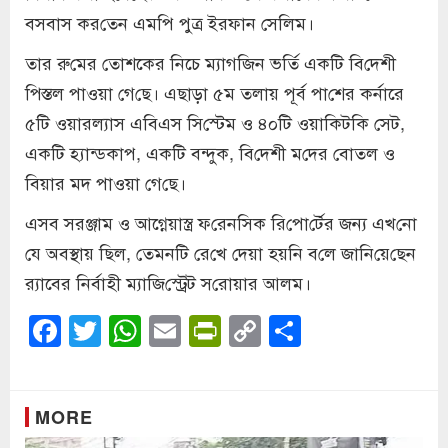
বসবাস কর‌তেন এম‌পি পুত্র ইরফান সে‌লিম।
তার রু‌মের তোশকের নিচে ম্যাগ‌জিন ভ‌র্তি এক‌টি বি‌দেশী
পিস্তল পাওয়া গে‌ছে। এছাড়া ৫ম তলায় পূর্ব পা‌শের কর্ন‌ারে
৫‌টি ওয়ারল্যাস এ‌বিএস সি‌স্টেম ও ৪০টি ওয়াকিট‌কি ‌সেট,
এক‌টি হ্যান্ডকাপ, এক‌টি বন্দুক, বি‌দেশী ম‌দের বোতল ও
বিয়ার মদ পাওয়া গে‌ছে।
এসব সরঞ্জাম ও আগ্নেয়াস্ত্র ফ‌রেন‌সিক রি‌পো‌র্টের জন্য এখ‌নো
যে অবস্থায় ছিল, তেমন‌টি রে‌খে দেয়া হয়‌নি ব‌লে জা‌নি‌য়ে‌ছেন
র‌্যাবের নির্বাহী ম্যা‌জি‌স্ট্রেট স‌রোয়ার আলম।
Facebook
Twitter
WhatsApp
Email
PrintFriendly
Copy
Share
Link
MORE