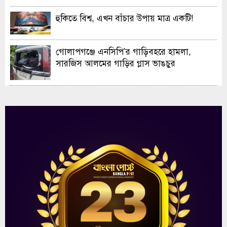
হুকিতে বিশ্ব, এখন বাঁচার উপায় মাত্র একটি!
গোলাপগঞ্জে এনসিপি’র গাড়িবহরে হামলা,
সারজিস আলমের গাড়ির গ্লাস ভাঙচুর