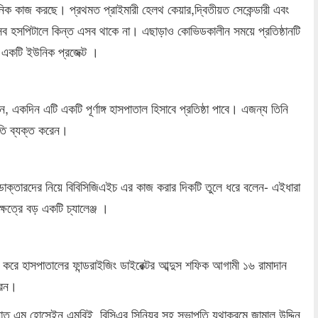
নিক কাজ করছে। প্রথমত প্রাইমারী হেলথ কেয়ার,দ্বিতীয়ত সেকেন্ডারী এবং
, সব হসপিটালে কিন্ত এসব থাকে না। এছাড়াও কোভিডকালীন সময়ে প্রতিষ্ঠানটি
ই একটি ইউনিক প্রজেক্ট ।
 একদিন এটি একটি পূর্ণাঙ্গ হাসপাতাল হিসাবে প্রতিষ্ঠা পাবে। এজন্য তিনি
তি ব্যক্ত করেন।
া ডাক্তারদের নিয়ে বিবিসিজিএইচ এর কাজ করার দিকটি তুলে ধরে বলেন- এইধারা
ষেত্রে বড় একটি চ্যালেঞ্জ ।
করে হাসপাতালের ফান্ডরাইজিং ডাইরেক্টর আব্দুস শফিক আগামী ১৬ রামাদান
রেন।
সনাত এম হোসেইন এমবিই, বিসিএর সিনিয়র সহ সভাপতি যথাক্রমে জামাল উদ্দিন