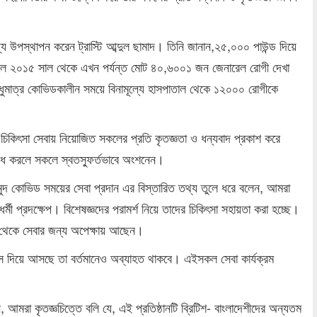
য উপস্থাপন করেন ট্রাস্টি আব্দুল ছামাদ। তিনি জানান,২৫,০০০ পাউন্ড দিয়ে
সপাতালে ২০১৫ সাল থেকে এখন পর্যন্ত মোট ৪০,৬০০১ জন জেনারেল রোগী দেখা
ধুমাত্র কোভিডকালীন সময়ে বিনামূল্যে হাসপাতাল থেকে ১২০০০ রোগীকে
বং চিকিৎসা সেবায় নিয়োজিত সকলের প্রতি কৃতজ্ঞতা ও ধন্যবাদ প্রকাশ করে
োধ করলে সকলে স্বতস্ফুর্তভাবে অংশনেন।
হমুদ কোভিড সময়ের সেবা প্রদান এর বিস্তারিত তথ্য তুলে ধরে বলেন, আমরা
বধর্মী প্রদক্ষেপ। বিশেষজ্ঞদের পরামর্শ নিয়ে তাদের চিকিৎসা সহায়তা করা হচ্ছে।
ইচ থেকে সেবার জন্য অপেক্ষায় আছেন।
ভিস দিয়ে আসছে তা বর্তমানেও অব্যাহত থাকবে। এইসকল সেবা কার্যক্রম
, আমরা কৃতজ্ঞচিত্তে বলি যে, এই প্রতিষ্ঠানটি ব্রিটিশ- বাংলাদেশীদের অন্যতম