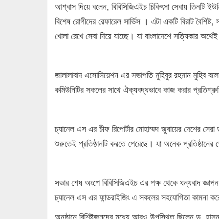
আশ্বাস দিয়ে বলেন, বিবিসিজিএইচ চিকিৎসা সেবায় তিনটি ইউ
বিশেষ রোগীদের রেফারেল সার্ভিস । এটা একটি বিরাট বৈশিষ্ট
খোলা রেখে সেবা দিয়ে যাচ্ছে। যা বাংলাদেশে সত্যিকার অর্থে
জালালাবাদ এসোসিয়েশন এর সভাপতি মুহিবুর রহমান মুহিব বলেন,
কমিউনিটির সকলের সাথে ঐক্যবদ্ধভাবে কাজ করার প্রতিশ্রু
চ্যানেল এস এর চীফ রিপোর্টার মোহাম্মদ জুবায়ের দেশের সের
শুরুতেই প্রতিষ্ঠানটি করতে পেরেছে। যা অনেক প্রতিষ্ঠানের ক্
সভার শেষ অংশে বিবিসিজিএইচ এর পক্ষ থেকে ধন্যবাদ জ্ঞাপন 
চ্যানেল এস এর ফান্ডরাইজিং এ সকলের সহযোগিতা কামনা ক
অনুষ্ঠানে বিশিষ্টজনদের মধ্যে আরও উপস্থিত ছিলেন ড. হা