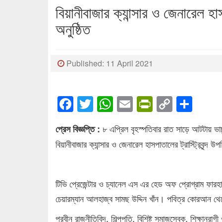
বিয়ানীবাজার ক্যান্সার ও জেনারেল হা
অনুষ্ঠিত
Published: 11 April 2021
Facebook
Twitter
WhatsApp
Email
PrintFrien
Copy
Sha
Link
৮ এপ্রিল বৃহস্পতিবার রাত সাড়ে আটটায় ভার্চ
প্রেস বিজ্ঞপ্তি :
বিয়ানীবাজার ক্যান্সার ও জেনারেল হাসপাতালের ট্রাস্ট্রিবৃন্দ 
টিভি প্রেজেন্টার ও চ্যানেল এস এর হেড অফ প্রোগ্রাম ফারহান
চেয়ারম্যান আলহাজ্ব সামছ উদ্দিন খাঁন। পবিত্র কোরআন থ
প্রবীন রাজনীতিবিদ, শিল্পপতি, বিশিষ্ট সমাজসেবক, শিক্ষানরাগী