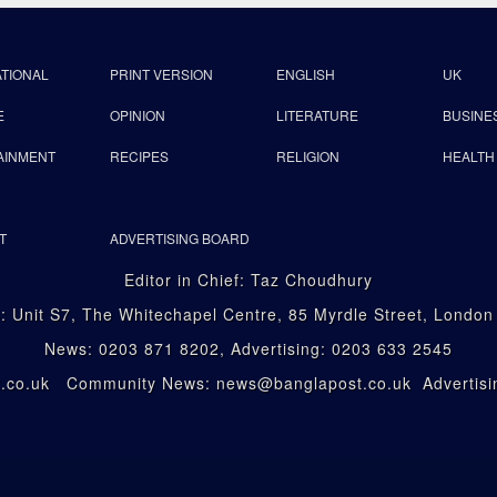
ATIONAL
PRINT VERSION
ENGLISH
UK
E
OPINION
LITERATURE
BUSINE
AINMENT
RECIPES
RELIGION
HEALTH
T
ADVERTISING BOARD
Editor in Chief: Taz Choudhury
: Unit S7, The Whitechapel Centre, 85 Myrdle Street, Londo
News: 0203 871 8202, Advertising: 0203 633 2545
st.co.uk Community News: news@banglapost.co.uk Advertisin