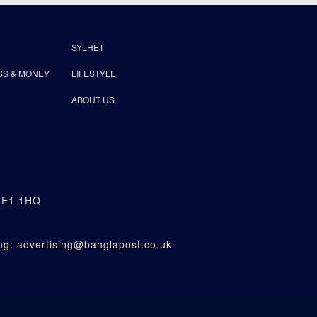
SYLHET
SS & MONEY
LIFESTYLE
ABOUT US
n E1 1HQ
g: advertising@banglapost.co.uk