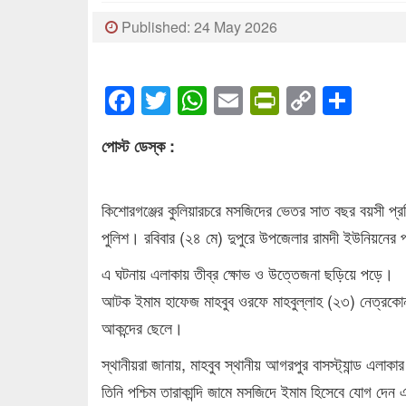
Published: 24 May 2026
Facebook
Twitter
WhatsApp
Email
PrintFrien
Copy
Sha
Link
পোস্ট ডেস্ক :
কিশোরগঞ্জের কুলিয়ারচরে মসজিদের ভেতর সাত বছর বয়সী প্র
পুলিশ। রবিবার (২৪ মে) দুপুরে উপজেলার রামদী ইউনিয়নের পশ
এ ঘটনায় এলাকায় তীব্র ক্ষোভ ও উত্তেজনা ছড়িয়ে পড়ে।
আটক ইমাম হাফেজ মাহবুব ওরফে মাহবুল্লাহ (২৩) নেত্রকোনা
আকন্দের ছেলে।
স্থানীয়রা জানায়, মাহবুব স্থানীয় আগরপুর বাসস্ট্যান্ড এ
তিনি পশ্চিম তারাকান্দি জামে মসজিদে ইমাম হিসেবে যোগ দেন