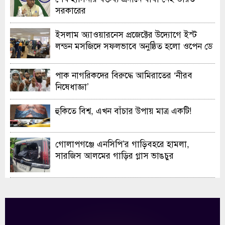
সরকারের
ইসলাম অ্যাওয়ারনেস প্রজেক্টের উদ্যোগে ইস্ট
লন্ডন মসজিদে সফলভাবে অনুষ্ঠিত হলো ওপেন ডে
ও এক্সিবিশন
পাক নাগরিকদের বিরুদ্ধে আমিরাতের ‘নীরব
নিষেধাজ্ঞা’
হুকিতে বিশ্ব, এখন বাঁচার উপায় মাত্র একটি!
গোলাপগঞ্জে এনসিপি’র গাড়িবহরে হামলা,
সারজিস আলমের গাড়ির গ্লাস ভাঙচুর