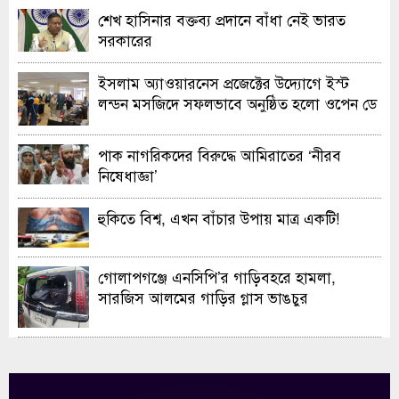
শেখ হাসিনার বক্তব্য প্রদানে বাঁধা নেই ভারত
সরকারের
ইসলাম অ্যাওয়ারনেস প্রজেক্টের উদ্যোগে ইস্ট
লন্ডন মসজিদে সফলভাবে অনুষ্ঠিত হলো ওপেন ডে
ও এক্সিবিশন
পাক নাগরিকদের বিরুদ্ধে আমিরাতের ‘নীরব
নিষেধাজ্ঞা’
হুকিতে বিশ্ব, এখন বাঁচার উপায় মাত্র একটি!
গোলাপগঞ্জে এনসিপি’র গাড়িবহরে হামলা,
সারজিস আলমের গাড়ির গ্লাস ভাঙচুর