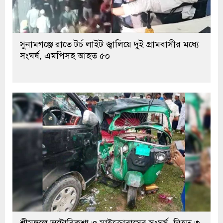
সুনামগঞ্জে রাতে টর্চ লাইট জ্বালিয়ে দুই গ্রামবাসীর মধ্যে
সংঘর্ষ, এমপিসহ আহত ৫০
শ্রীমঙ্গলে অটোরিকশা ও মাইক্রোবাসের সংঘর্ষ, নিহত ৩