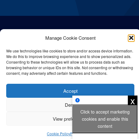
Manage Cookie Consent
We use technologies like cookies to store and/or access device information.
We do this to improve browsing experience and to show personalized ads.
Consenting to these technologies will allow us to process data such as
browsing behavior or unique IDs on this site. Not consenting or withdrawing
consent, may adversely affect certain features and functions.
© All rights reserved Bangla Post
2026
| Any unauthorised use or
Accept
reproduction of our content is strictly prohibited.
x
Deny
Click to accept marketing
Privacy Policy
Cookie Policy
View preferences
cookies and enable this
content
Cookie Policy
Privacy Policy